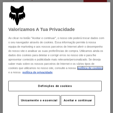
Casacos
Explorar MTB
T-shirts
Calcetines
Sweatshirts com capuz
Ver tudo
Cor -
Product Help
Castanho Ferrugem
Ver tudo
Explorar MTB
Valorizamos A Tua Privacidade
Moto Gear Guides
Lifestyle
Product Help
Ao clicar no botão "Aceitar e continuar", o nosso site poderá trocar dados com
Acessórios
Helmet Care Guide
o seu navegador através de cookies. Essa informação permite à nossa
selecionado
equipa de marketing e aos nossos parceiros de Internet aferir o desempenho
MTB Gear Guides
Tops
Boot Care Guide
do nosso site e analisar as suas preferências de compra. Utilizamos ainda os
Chapéus & Bonés
Guia de Tamanhos
dados dos cookies para detetar e corrigir erros no nosso site e para lhe
Sweatshirts Com ou Sem Fecho de Correr
Helmet Care Guide
apresentar conteúdo e publicidade mais relevante/personalizado. Se deseja
Bolsas e Mochilas
saber mais sobre os nossos parceiros de Internet e os vários tipos de
Casacos
Socks
cookies que utilizamos no nosso site, consulte a nossa
política de cookies
S
M
L
e a nossa
política de privacidade
.
Calças
Stickers
selecionado
Calções
Other Accessories
Restam poucas unidades. Faz a tua encomenda o quanto
Definições de cookies
Calções de Banho
antes.
Ver tudo
Ver tudo
Unicamente o essencial
Aceitar e continuar
Adicionar ao carrinho