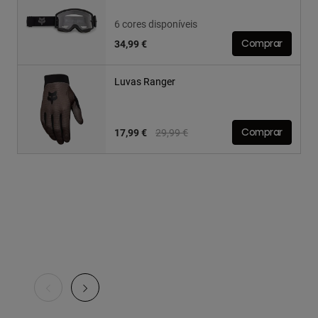
6 cores disponíveis
34,99 €
Comprar
Luvas Ranger
Price reduced from
to
17,99 €
29,99 €
Comprar