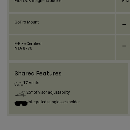
FIDLOCK magnetic buckle
FID
_
GoPro Mount
_
E-Bike Certified
NTA 8776
Shared Features
17 Vents
25º of visor adjustability
Integrated sunglasses holder