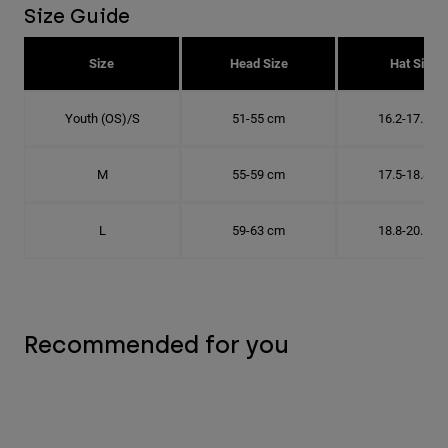
Size Guide
Size
Head Size
Hat Size
Youth (OS)/S
51-55 cm
16.2-17.5 c
M
55-59 cm
17.5-18.8 c
L
59-63 cm
18.8-20.1 c
Recommended for you