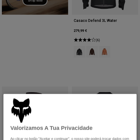
Shop Now
Casaco Defend 3L Water
279,99 €
(6)
Product swatch type of Preto.
Product swatch type of Cas
Product swatch type 
Valorizamos A Tua Privacidade
Ao clicar no botão "Aceitar e continuar", o nosso site poderá trocar dados com