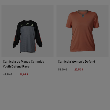
Camisola de Manga Comprida
Camisola Women's Defend
Youth Defend Race
Price reduced from
to
27,50 €
54,99 €
Price reduced from
to
26,99 €
44,99 €