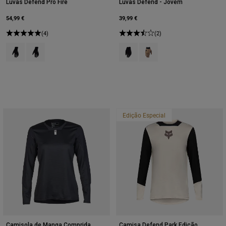
Luvas Defend Pro Fire
Luvas Defend - Jovem
54,99 €
39,99 €
(4)
(2)
Product swatch type of Preto.
Product swatch type of Açúcar mascavado.
Product swatch type of Preto.
Product swatch type of Aç
Edição Especial
Camisola de Manga Comprida
Camisa Defend Park Edição