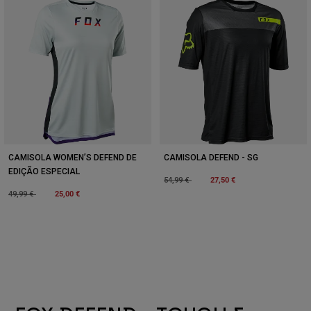
CAMISOLA WOMEN’S DEFEND DE
CAMISOLA DEFEND - SG
EDIÇÃO ESPECIAL
Price reduced from
to
27,50 €
54,99 €
Price reduced from
to
25,00 €
49,99 €