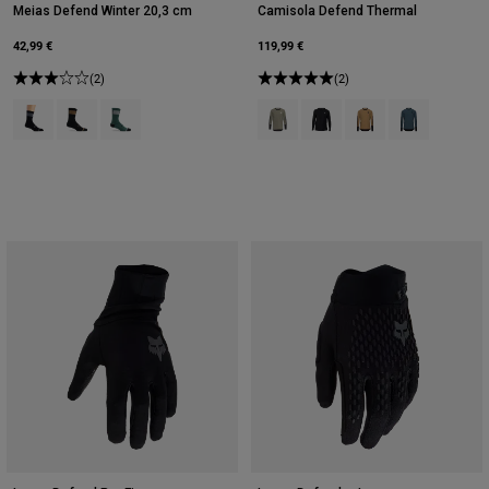
Meias Defend Winter 20,3 cm
Camisola Defend Thermal
42,99 €
119,99 €
(2)
(2)
Product swatch type of Preto.
Product swatch type of Açúcar mascavado.
Product swatch type of Sábio Verde.
Product swatch type of Adobe Red
Product swatch type of Pre
Product swatch type
Product swatch