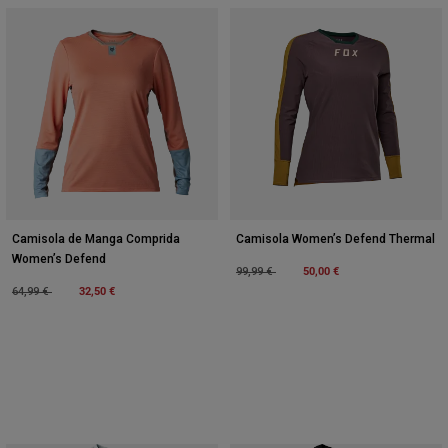
Camisola de Manga Comprida
Camisola Women’s Defend Thermal
Women’s Defend
Price reduced from
to
50,00 €
99,99 €
Price reduced from
to
32,50 €
64,99 €