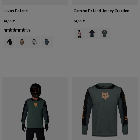
Luvas Defend
Camisa Defend Jersey Creation
44,99 €
64,99 €
(7)
Product swatch type of Cor-de-ros
Product swatch type of Gal
Product swatch type 
Product swatch type of Preto.
Product swatch type of Açúcar mascavado.
Product swatch type of Giz Branco.
Product swatch type of Azul Cobalto Profundo.