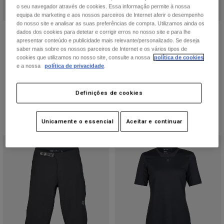
o seu navegador através de cookies. Essa informação permite à nossa
equipa de marketing e aos nossos parceiros de Internet aferir o desempenho
do nosso site e analisar as suas preferências de compra. Utilizamos ainda os
Luvas Defend D3O®
Camisola Defend
dados dos cookies para detetar e corrigir erros no nosso site e para lhe
apresentar conteúdo e publicidade mais relevante/personalizado. Se deseja
54,99 €
64,99 €
saber mais sobre os nossos parceiros de Internet e os vários tipos de
cookies que utilizamos no nosso site, consulte a nossa
política de cookies
(11)
(6)
e a nossa
política de privacidade
.
Product swatch type of Preto.
Product swatch type of Castanho Noz-moscada.
Product swatch type of Arctic Blue
Product swatch type of Pre
Product swatch type 
Product swatch
Definições de cookies
Unicamente o essencial
Aceitar e continuar