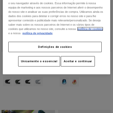
o seu navegador através de cookies. Essa informação permite à nossa
equipa de marketing e aos nossos parceiros de Internet aferir o desempenho
do nosso site e analisar as suas preferências de compra. Utilizamos ainda os
dados dos cookies para detetar e corrigir erros no nosso site e para lhe
apresentar conteúdo e publicidade mais relevante/personalizado. Se deseja
saber mais sobre os nossos parceiros de Internet e os vários tipos de
cookies que utilizamos no nosso site, consulte a nossa
política de cookies
e a nossa
política de privacidade
.
Definições de cookies
Capacete V3 RS Carbon Solid
Jersey 180 Air Haze
Unicamente o essencial
Aceitar e continuar
599,99 €
Price reduced from
to
31,49 €
44,99 €
(17)
(2)
Product swatch type of Preto.
Product swatch type of Cinzento Pedra Escura.
Product swatch type of Preto Mate.
Product swatch type of Branco.
Product swatch type of Azul meia-
Product swatch type of Bra