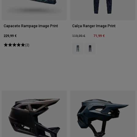
Capacete Rampage Image Print
Calça Ranger Image Print
229,99 €
Price reduced from
to
71,99 €
119,99 €
(2)
Product swatch type of Arctic Blue
Product swatch type of Púr