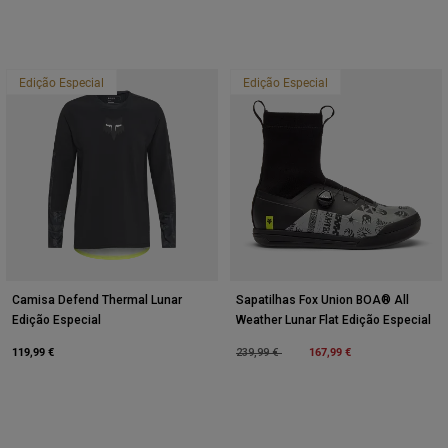
Edição Especial
Edição Especial
Camisa Defend Thermal Lunar
Sapatilhas Fox Union BOA® All
Edição Especial
Weather Lunar Flat Edição Especial
119,99 €
Price reduced from
to
167,99 €
239,99 €