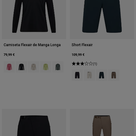
Camiseta Flexair de Manga Longa
Short Flexair
79,99 €
109,99 €
Product swatch type of Berry.
Product swatch type of Preto.
Product swatch type of Giz Branco.
Product swatch type of Verde lima.
Product swatch type of Sábio Verde.
(1)
Product swatch type of Preto.
Product swatch type of Giz
Product swatch type 
Product swatc