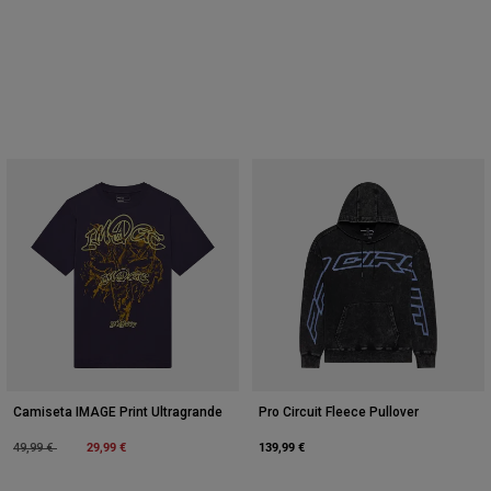
Camiseta IMAGE Print Ultragrande
Pro Circuit Fleece Pullover
Price reduced from
to
29,99 €
139,99 €
49,99 €