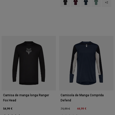
+2
Camisa de manga longa Ranger
Camisola de Manga Comprida
Fox Head
Defend
54,99 €
Price reduced from
to
44,99 €
74,99 €