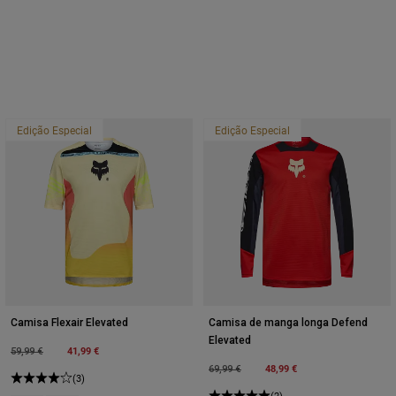
Edição Especial
Edição Especial
Camisa Flexair Elevated
Camisa de manga longa Defend
Elevated
Price reduced from
to
41,99 €
59,99 €
Price reduced from
to
48,99 €
69,99 €
(3)
(2)