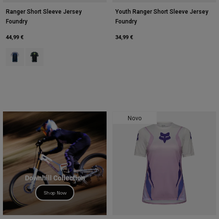
Accessories
Ranger Short Sleeve Jersey
Youth Ranger Short Sleeve Jersey
Foundry
Foundry
All Accessories
44,99 €
34,99 €
Bags & Backpacks
Product swatch type of Azul meia-noite.
Product swatch type of Sábio Verde.
Hats & Caps
Ver tudo
Novo
Downhill Collection
Shop Now