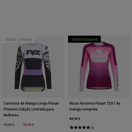
Edição Limitada
Online Exclusive
Camiseta de Manga Longa Flexair
Blusa feminina Flexair TS57 de
Phantom Edição Limitada para
manga comprida
Mulheres
84,99 €
Price reduced from
to
55,99 €
79,99 €
(1)