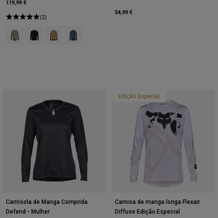
119,99 €
54,99 €
(2)
Product swatch type of Adobe Red.
Product swatch type of Preto.
Product swatch type of Açúcar mascavado.
Product swatch type of Azul Cobalto Profundo.
Edição Especial
Camisola de Manga Comprida
Camisa de manga longa Flexair
Defend - Mulher
Diffuse Edição Especial