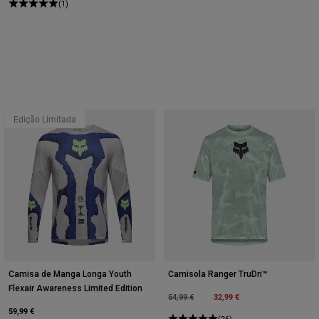
(1)
Edição Limitada
Camisa de Manga Longa Youth
Camisola Ranger TruDri™
Flexair Awareness Limited Edition
Price reduced from
to
32,99 €
54,99 €
59,99 €
(26)