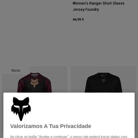
Women's Ranger Short Sleeve
Jersey Foundry
44,99 €
Novo
Valorizamos A Tua Privacidade
Ao clicar no botão "Aceitar e continuar", o nosso site poderá trocar dados com
Ranger Long Sleeve Jersey Foundry
Camiseta Flexair de Manga Longa