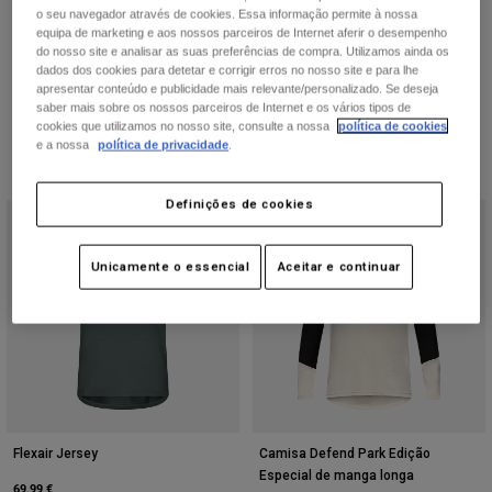
o seu navegador através de cookies. Essa informação permite à nossa
54,99 €
79,99 €
equipa de marketing e aos nossos parceiros de Internet aferir o desempenho
do nosso site e analisar as suas preferências de compra. Utilizamos ainda os
Product swatch type of Berry.
Product swatch type of Pre
Product swatch type 
Product swatch
Product 
dados dos cookies para detetar e corrigir erros no nosso site e para lhe
apresentar conteúdo e publicidade mais relevante/personalizado. Se deseja
saber mais sobre os nossos parceiros de Internet e os vários tipos de
cookies que utilizamos no nosso site, consulte a nossa
política de cookies
e a nossa
política de privacidade
.
Definições de cookies
Edição Especial
Unicamente o essencial
Aceitar e continuar
Flexair Jersey
Camisa Defend Park Edição
Especial de manga longa
69,99 €