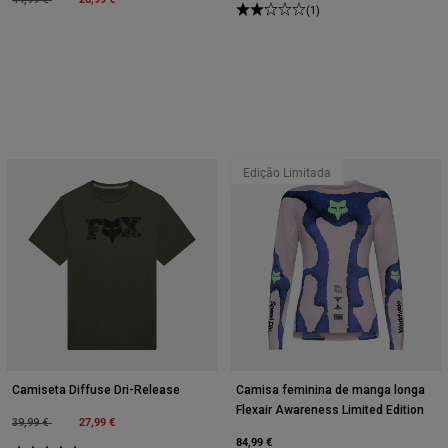
(1)
Edição Limitada
Camiseta Diffuse Dri-Release
Camisa feminina de manga longa
Flexair Awareness Limited Edition
Price reduced from
to
27,99 €
39,99 €
84,99 €