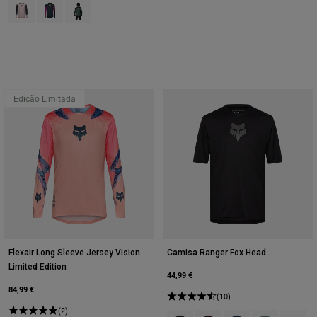
Product swatch type of Cor-de-rosa.
Product swatch type of Galaxy Blue.
Product swatch type of Sábio Verde.
Edição Limitada
Flexair Long Sleeve Jersey Vision
Camisa Ranger Fox Head
Limited Edition
44,99 €
84,99 €
(10)
(2)
Product swatch type of Preto.
Product swatch type of Ma
Product swatch type 
Product swatch