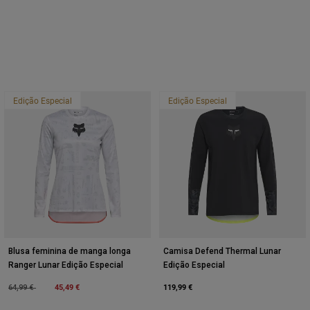
Edição Especial
Edição Especial
Blusa feminina de manga longa
Camisa Defend Thermal Lunar
Ranger Lunar Edição Especial
Edição Especial
Price reduced from
to
45,49 €
119,99 €
64,99 €