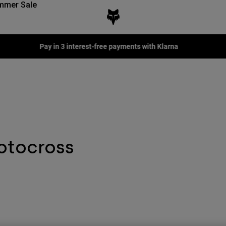
mmer Sale
Pay in 3 interest-free payments with Klarna
otocross