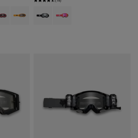
(18)
Vermelho Fluorescente.
 type of Amarelo Fluorescente.
uct swatch type of Pink.
Product swatch type of Tangerina.
Product swatch type of Preto.
Product swatch type of Pink.