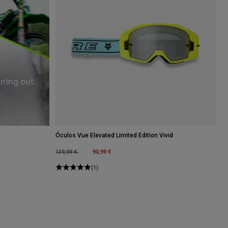
Óculos Vue Elevated Limited Edition Vivid
Price reduced from
to
90,99 €
139,99 €
(1)