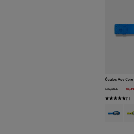
Óculos Vue Core
Price reduced fro
to
84,49
129,99 €
(1)
Product swatch 
Produ