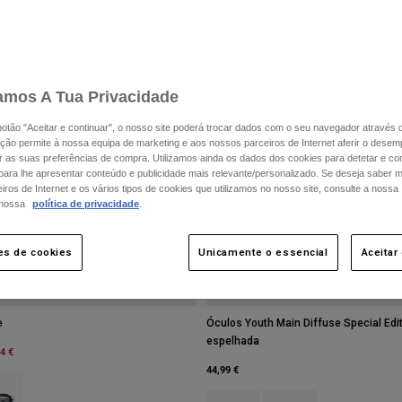
Edição Especial
amos A Tua Privacidade
 botão "Aceitar e continuar", o nosso site poderá trocar dados com o seu navegador através 
ção permite à nossa equipa de marketing e aos nossos parceiros de Internet aferir o dese
ar as suas preferências de compra. Utilizamos ainda os dados dos cookies para detetar e corr
 para lhe apresentar conteúdo e publicidade mais relevante/personalizado. Se deseja saber 
ros de Internet e os vários tipos de cookies que utilizamos no nosso site, consulte a nossa
 nossa
política de privacidade
.
es de cookies
Unicamente o essencial
Aceitar
e
Óculos Youth Main Diffuse Special Edi
espelhada
m
4 €
44,99 €
type of Jóia Azul.
ct swatch type of Branco.
Product swatch type of Preto.
Product swatch type of P