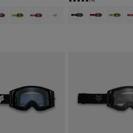
(14)
Product swatch type of Preto.
Product swatch type of 
Product swatch
Prod
type of Preto.
ct swatch type of Vermelho Fluorescente.
Product swatch type of Amarelo Fluorescente.
Product swatch type of Pink.
+2