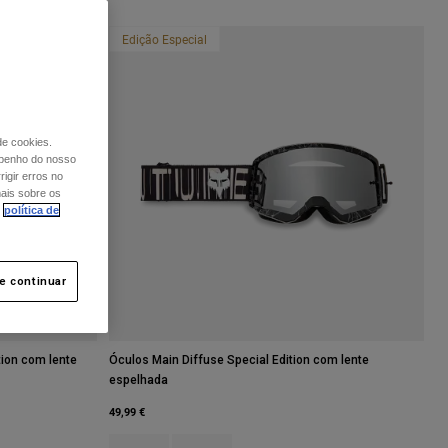
Edição Especial
de cookies.
mpenho do nosso
igir erros no
mais sobre os
política de
 e continuar
tion com lente
Óculos Main Diffuse Special Edition com lente
espelhada
49,99 €
urple Dove.
Product swatch type of Preto.
Product swatch type of Purple Dove.