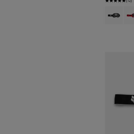
(12)
Product swatch 
Produ