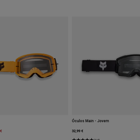
Óculos Main - Jovem
m
 €
32,99 €