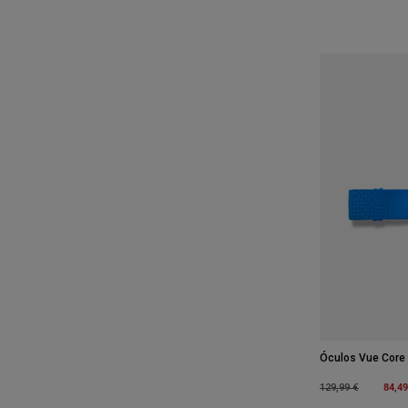
Óculos Vue Core
Price reduced fro
to
84,49
129,99 €