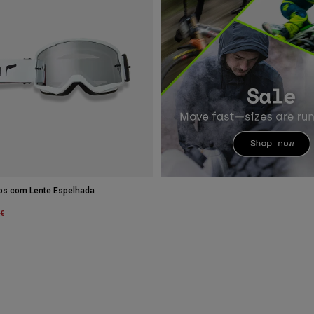
ros com Lente Espelhada
m
 €