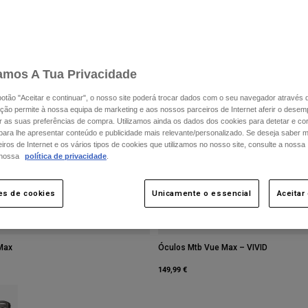
amos A Tua Privacidade
 botão "Aceitar e continuar", o nosso site poderá trocar dados com o seu navegador através 
ção permite à nossa equipa de marketing e aos nossos parceiros de Internet aferir o dese
ar as suas preferências de compra. Utilizamos ainda os dados dos cookies para detetar e corr
 para lhe apresentar conteúdo e publicidade mais relevante/personalizado. Se deseja saber 
ros de Internet e os vários tipos de cookies que utilizamos no nosso site, consulte a nossa
 nossa
política de privacidade
.
es de cookies
Unicamente o essencial
Aceitar
Max
Óculos Mtb Vue Max – VIVID
149,99 €
type of Preto.
ct swatch type of Castanho de cacau.