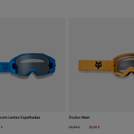
 com Lentes Espelhadas
Óculos Main
m
 €
Price reduced from
to
26,00 €
39,99 €