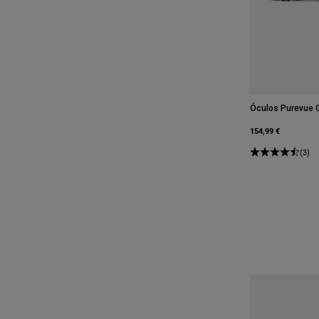
Óculos Purevue 
154,99 €
(3)