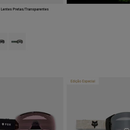
 Lentes Pretas/Transparentes
type of Preto.
ct swatch type of Galaxy Blue.
Product swatch type of Sábio Verde.
Edição Especial