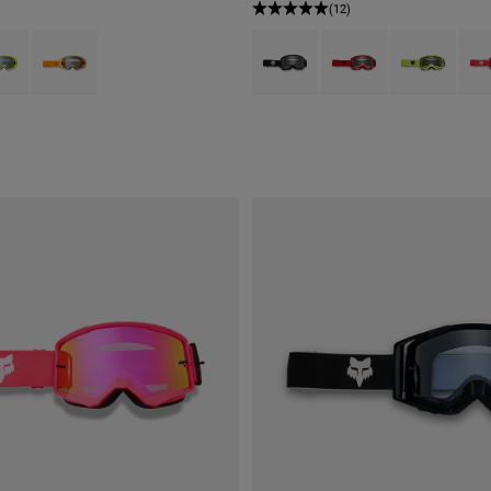
(12)
type of Azul.
ct swatch type of Amarelo Fluorescente.
Product swatch type of Tan.
Product swatch type of Preto.
Product swatch type of 
Product swatch
Prod