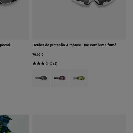
pecial
Óculos de proteção Airspace Tine com lente fumê
79,99 €
(2)
Product swatch type of Preto.
Product swatch type of Vermelho arando.
Product swatch type of Amarelo F