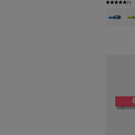
(1)
Product swatch 
Produ