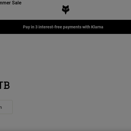
mmer Sale
Pay in 3 interest-free payments with Klarna
TB
n