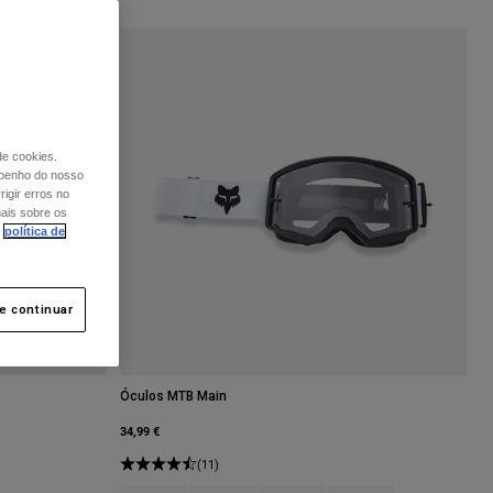
de cookies.
mpenho do nosso
igir erros no
mais sobre os
política de
 e continuar
Óculos MTB Main
34,99 €
(11)