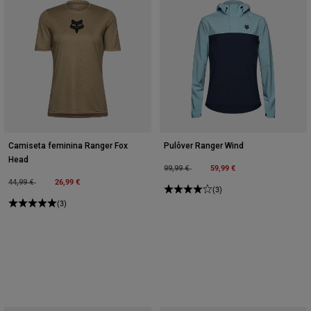
Camiseta feminina Ranger Fox
Pulôver Ranger Wind
Head
Price reduced from
to
59,99 €
99,99 €
Price reduced from
to
26,99 €
44,99 €
(3)
(3)