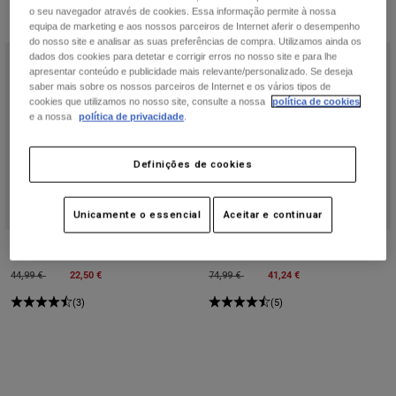
o seu navegador através de cookies. Essa informação permite à nossa
equipa de marketing e aos nossos parceiros de Internet aferir o desempenho
do nosso site e analisar as suas preferências de compra. Utilizamos ainda os
dados dos cookies para detetar e corrigir erros no nosso site e para lhe
apresentar conteúdo e publicidade mais relevante/personalizado. Se deseja
saber mais sobre os nossos parceiros de Internet e os vários tipos de
cookies que utilizamos no nosso site, consulte a nossa
política de cookies
e a nossa
política de privacidade
.
Definições de cookies
Unicamente o essencial
Aceitar e continuar
Camisola 180 Emotion
Camisa de Flanela Survivalist
Price reduced from
to
22,50 €
Price reduced from
to
41,24 €
44,99 €
74,99 €
(3)
(5)