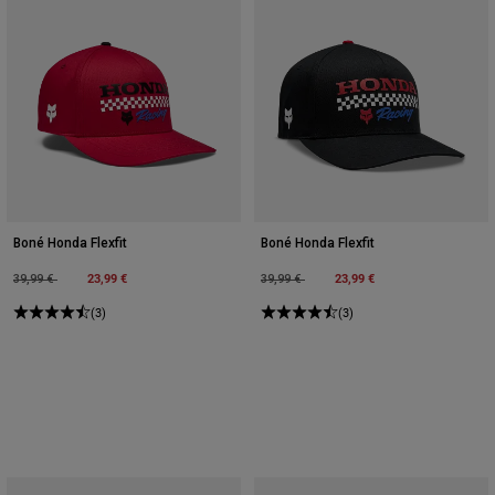
Boné Honda Flexfit
Boné Honda Flexfit
Price reduced from
to
23,99 €
Price reduced from
to
23,99 €
39,99 €
39,99 €
(3)
(3)