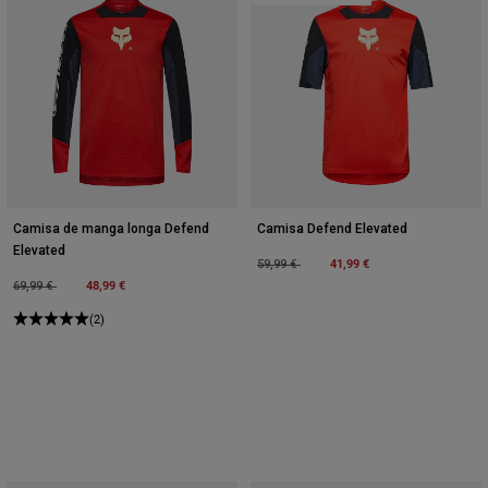
Camisa de manga longa Defend
Camisa Defend Elevated
Elevated
Price reduced from
to
41,99 €
59,99 €
Price reduced from
to
48,99 €
69,99 €
(2)