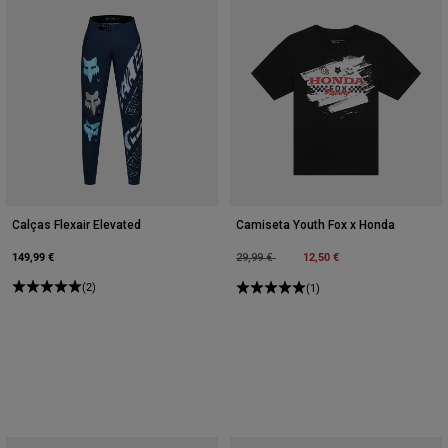
Calças Flexair Elevated
Camiseta Youth Fox x Honda
149,99 €
Price reduced from
to
12,50 €
29,99 €
(2)
(1)