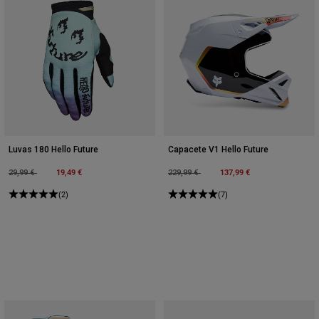
Luvas 180 Hello Future
Capacete V1 Hello Future
Price reduced from
to
19,49 €
Price reduced from
to
137,99 €
29,99 €
229,99 €
(2)
(7)