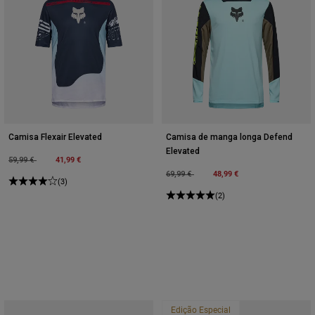
Camisa Flexair Elevated
Camisa de manga longa Defend
Elevated
Price reduced from
to
41,99 €
59,99 €
Price reduced from
to
48,99 €
69,99 €
(3)
(2)
Edição Especial