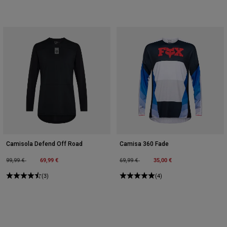
Camisola Defend Off Road
Camisa 360 Fade
Price reduced from
to
69,99 €
Price reduced from
to
35,00 €
99,99 €
69,99 €
(3)
(4)