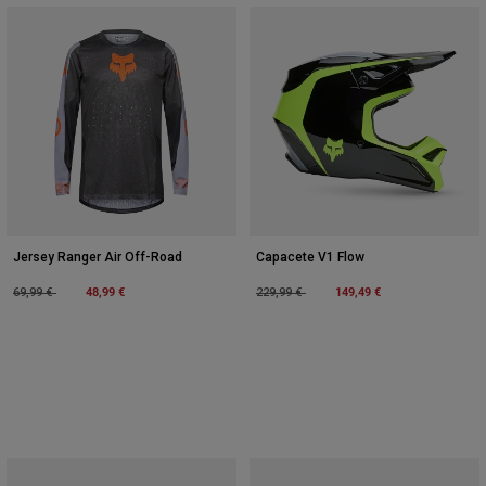
Jersey Ranger Air Off-Road
Capacete V1 Flow
Price reduced from
to
48,99 €
Price reduced from
to
149,49 €
69,99 €
229,99 €