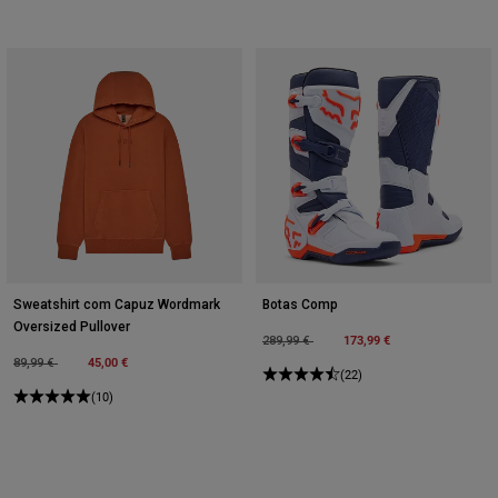
Sweatshirt com Capuz Wordmark
Botas Comp
Oversized Pullover
Price reduced from
to
173,99 €
289,99 €
Price reduced from
to
45,00 €
89,99 €
(22)
(10)