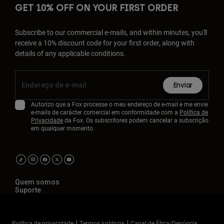
GET 10% OFF ON YOUR FIRST ORDER
Subscribe to our commercial e-mails, and within minutes, you'll
receive a 10% discount code for your first order, along with
details of any applicable conditions.
Enviar
Autorizo que a Fox processe o meu endereço de e-mail e me envie
e-mails de carácter comercial em conformidade com a
Política de
Privacidade
da Fox. Os subscritores podem cancelar a subscrição
em qualquer momento.
Quem somos
Suporte
Política de privacidade
Termos jurídicos
Canal de Ética/Denúncia