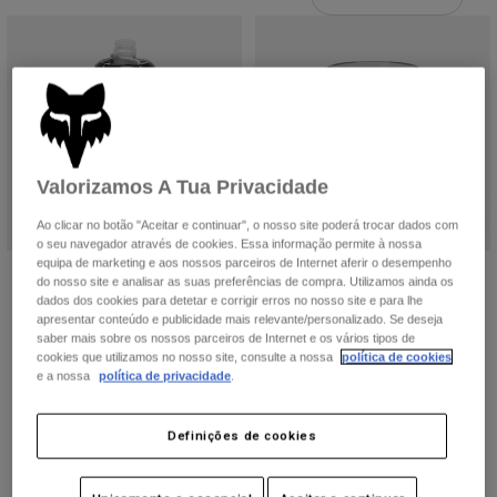
Calças & Shorts
Proteções
Calças
Camisas
Calças
Óculos de Proteção
Ver tudo
Luvas
Meias
Calções
Ver tudo
Casacos
Casacos
Women
Valorizamos A Tua Privacidade
Protections
T-Shirts & Tops
Luvas
Moto
Ao clicar no botão "Aceitar e continuar", o nosso site poderá trocar dados com
Óculos
Sweatshirts Com ou Sem Fecho de Correr
o seu navegador através de cookies. Essa informação permite à nossa
Protecções
equipa de marketing e aos nossos parceiros de Internet aferir o desempenho
Capacetes
Garrafa Fox CamelBak® Podium®
Fox x CamelBak Thrive Chug 16 Oz
Casacos
do nosso site e analisar as suas preferências de compra. Utilizamos ainda os
Meias
Worldwide 21 oz (621 ml)
Camisolas
dados dos cookies para detetar e corrigir erros no nosso site e para lhe
Price reduced from
to
23,99 €
39,99 €
Calças & Shorts
Óculos
apresentar conteúdo e publicidade mais relevante/personalizado. Se deseja
14,99 €
Calças
saber mais sobre os nossos parceiros de Internet e os vários tipos de
Bolsas e acessórios
Shirts
cookies que utilizamos no nosso site, consulte a nossa
política de cookies
Boots
Meias
e a nossa
política de privacidade
.
Ver tudo
Spare parts
Proteções
Acessórios
Definições de cookies
Gloves
Youth
Óculos de Proteção
Peças sobressalentes