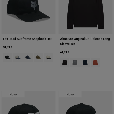
Fox Head Subframe Snapback Hat
Absolute Original Dri-Release Long
Sleeve Tee
34,99 €
44,99 €
Product swatch type of Preto.
Product swatch type of Giz Branco.
Product swatch type of Azul meia-noite.
Product swatch type of Verde azeitona.
Product swatch type of Pearl White.
Product swatch type of Preto.
Product swatch type of Hea
Product swatch type o
Product swatch
Novo
Novo