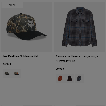
Novo
Fox Realtree Subframe Hat
Camisa de flanela manga longa
Survivalist Fire
44,99 €
79,99 €
Product swatch type of Black/Multi.
Product swatch type of Multicolor/Green.
Product swatch type of Verde co
Product swatch type of Cas
Product swatch type 