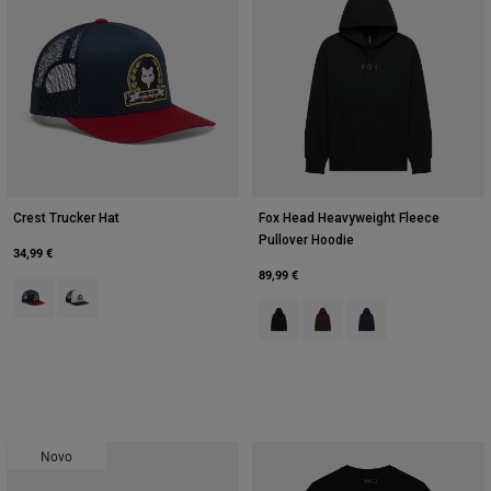
Crest Trucker Hat
Fox Head Heavyweight Fleece
Pullover Hoodie
34,99 €
89,99 €
Product swatch type of Azul meia-noite.
Product swatch type of Pearl White.
Product swatch type of Preto.
Product swatch type of Caf
Product swatch type o
Novo