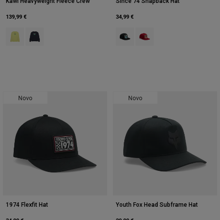
Kawi Heavyweight Fleece Crew
Since 74 Snapback Hat
139,99 €
34,99 €
Product swatch type of Verde lima.
Product swatch type of Azul meia-noite.
Product swatch type of Preto.
Product swatch type of Ver
Novo
Novo
1974 Flexfit Hat
Youth Fox Head Subframe Hat