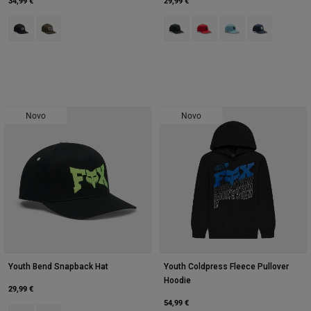
34,99 €
29,99 €
Product swatch type of Preto.
Product swatch type of Verde azeitona.
Product swatch type of Preto.
Product swatch type of Ch
Product swatch type 
Product swatch
Novo
Novo
Youth Bend Snapback Hat
Youth Coldpress Fleece Pullover
Hoodie
29,99 €
54,99 €
Product swatch type of Preto.
Product swatch type of Azul.