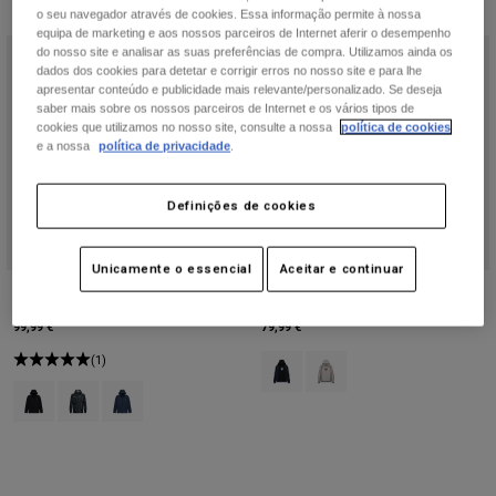
o seu navegador através de cookies. Essa informação permite à nossa
equipa de marketing e aos nossos parceiros de Internet aferir o desempenho
Novo
do nosso site e analisar as suas preferências de compra. Utilizamos ainda os
dados dos cookies para detetar e corrigir erros no nosso site e para lhe
apresentar conteúdo e publicidade mais relevante/personalizado. Se deseja
saber mais sobre os nossos parceiros de Internet e os vários tipos de
cookies que utilizamos no nosso site, consulte a nossa
política de cookies
e a nossa
política de privacidade
.
Definições de cookies
Unicamente o essencial
Aceitar e continuar
Corta-Vento Fox Head Camo
Valiant Fleece Pullover Hoodie
99,99 €
79,99 €
(1)
Product swatch type of Preto.
Product swatch type of Cinz
Product swatch type of Preto.
Product swatch type of Camuflagem negra.
Product swatch type of Azul meia-noite.