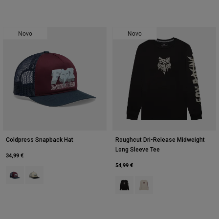
Novo
Novo
Coldpress Snapback Hat
Roughcut Dri-Release Midweight
Long Sleeve Tee
34,99 €
54,99 €
Product swatch type of Maroon Negro.
Product swatch type of Pearl White.
Product swatch type of Preto.
Product swatch type of Giz