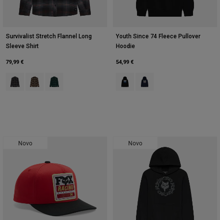
Survivalist Stretch Flannel Long
Youth Since 74 Fleece Pullover
Sleeve Shirt
Hoodie
79,99 €
54,99 €
Product swatch type of Preto.
Product swatch type of Açúcar mascavado.
Product swatch type of Deep Fern.
Product swatch type of Preto.
Product swatch type of Azul
Novo
Novo