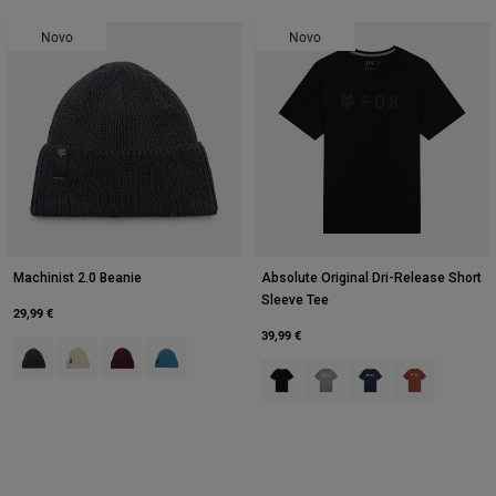
Novo
Novo
Machinist 2.0 Beanie
Absolute Original Dri-Release Short
Sleeve Tee
29,99 €
39,99 €
Product swatch type of Preto.
Product swatch type of Creme.
Product swatch type of Maroon Negro.
Product swatch type of Deep Blue.
Product swatch type of Preto.
Product swatch type of Hea
Product swatch type o
Product swatch