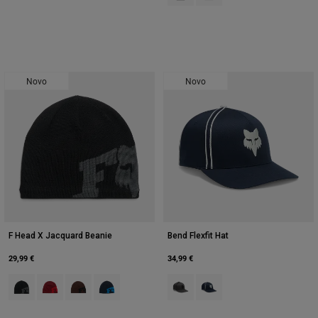
Novo
Novo
F Head X Jacquard Beanie
Bend Flexfit Hat
29,99 €
34,99 €
Product swatch type of Preto.
Product swatch type of Vermelho Pimenta.
Product swatch type of Café.
Product swatch type of Azul meia-noite.
Product swatch type of Cinzento 
Product swatch type of Azul