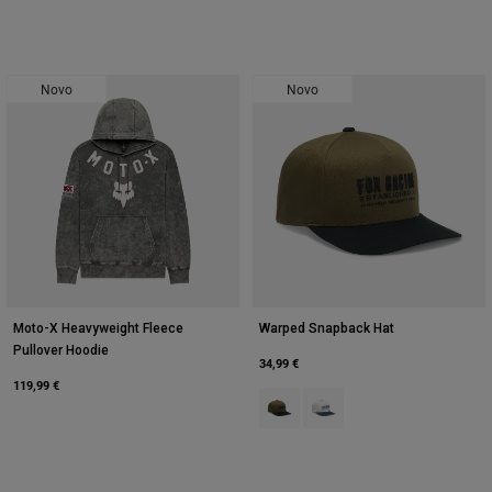
Novo
Novo
Moto-X Heavyweight Fleece
Warped Snapback Hat
Pullover Hoodie
34,99 €
119,99 €
Product swatch type of Verde azei
Product swatch type of Pear