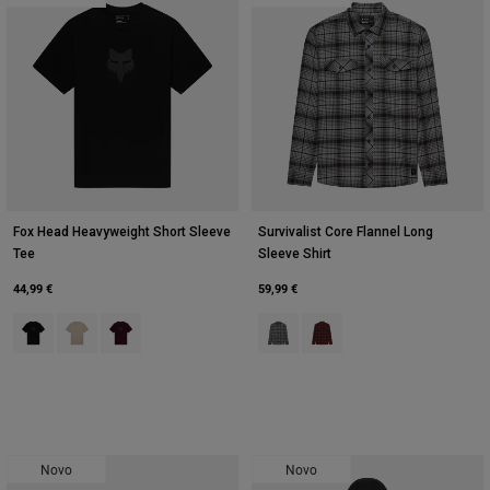
Fox Head Heavyweight Short Sleeve
Survivalist Core Flannel Long
Tee
Sleeve Shirt
44,99 €
59,99 €
Product swatch type of Preto.
Product swatch type of Giz Branco.
Product swatch type of Maroon Negro.
Product swatch type of Cinzento 
Product swatch type of Amb
Novo
Novo