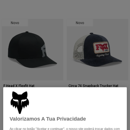
Novo
Novo
F Head X Flexfit Hat
Circa 74 Snapback Trucker Hat
34,99 €
44,99 €
Product swatch type of Preto.
Product swatch type of Azul.
Product swatch type of Maroon Negro.
Product swatch type of Cinzento Sombra Escura.
Product swatch type of Pearl White.
Product swatch type of Azul meia-
Product swatch type of Amb
Valorizamos A Tua Privacidade
Ao clicar no botão "Aceitar e continuar", o nosso site poderá trocar dados com