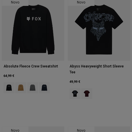
Novo
Novo
Absolute Fleece Crew Sweatshirt
Abyss Heavyweight Short Sleeve
Tee
64,99 €
49,99 €
Product swatch type of Preto.
Product swatch type of Açúcar mascavado.
Product swatch type of Heather Graphite Grey.
Product swatch type of Azul meia-noite.
Product swatch type of Preto.
Product swatch type of Ma
Novo
Novo