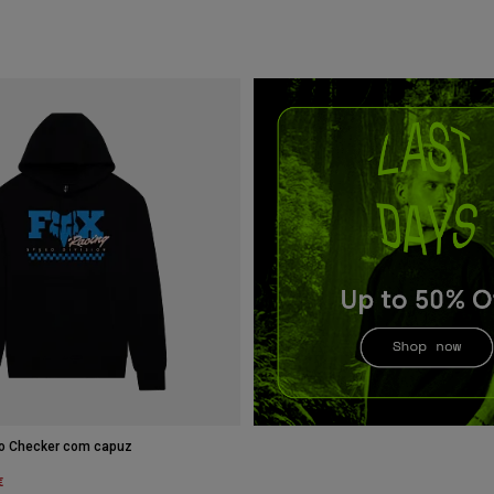
o Checker com capuz
m
€