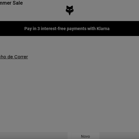
mmer Sale
Pay in 3 interest-free payments with Klarna
ho de Correr
Novo