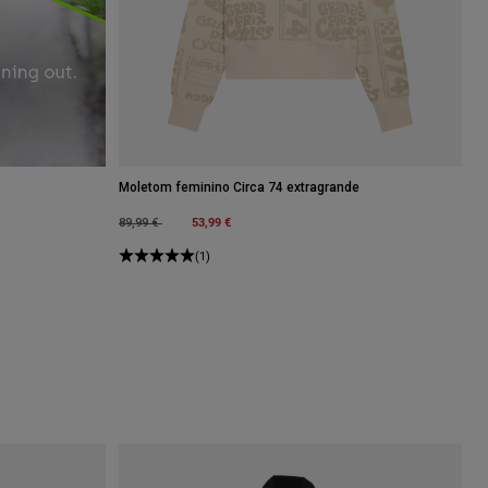
Moletom feminino Circa 74 extragrande
Price reduced from
to
53,99 €
89,99 €
(1)
.