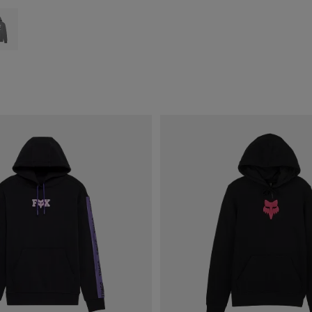
type of Preto.
ct swatch type of Heather Graphite Grey.