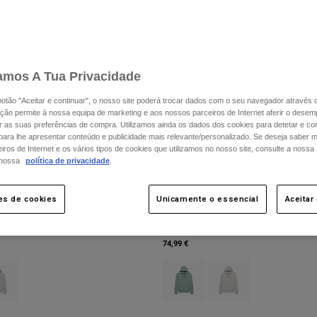
amos A Tua Privacidade
 botão "Aceitar e continuar", o nosso site poderá trocar dados com o seu navegador através 
ção permite à nossa equipa de marketing e aos nossos parceiros de Internet aferir o dese
ar as suas preferências de compra. Utilizamos ainda os dados dos cookies para detetar e corr
 para lhe apresentar conteúdo e publicidade mais relevante/personalizado. Se deseja saber 
ros de Internet e os vários tipos de cookies que utilizamos no nosso site, consulte a nossa
 nossa
política de privacidade
.
es de cookies
Unicamente o essencial
Aceitar
 Fleece Pullover Hoodie
Women's Since 74 Fleece Pullover Hoo
74,99 €
type of Preto.
ct swatch type of Cinzento Claro.
Product swatch type of Arctic Blue.
Product swatch type of C