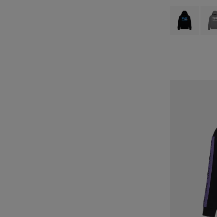
Product swatch 
Produ