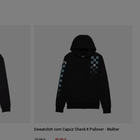
Sweatshirt com Capuz Check It Pullover - Mulher
Price reduced from
to
40,00 €
79,99 €