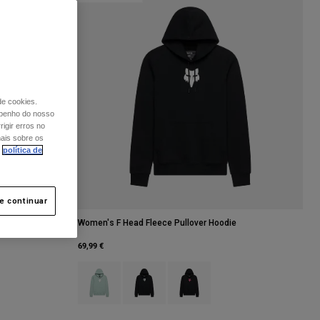
de cookies.
mpenho do nosso
igir erros no
mais sobre os
política de
 e continuar
die
Women's F Head Fleece Pullover Hoodie
69,99 €
inzento Claro.
Product swatch type of Arctic Blue.
Product swatch type of Preto.
Product swatch type of Preto/Ros