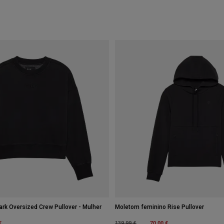
k Oversized Crew Pullover - Mulher
Moletom feminino Rise Pullover
m
€
Price reduced from
to
70,00 €
139,99 €