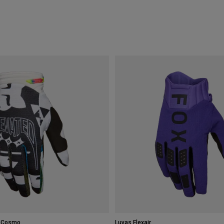
e Cosmo
Luvas Flexair