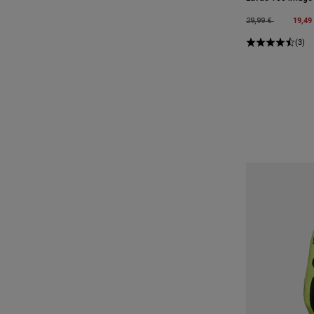
Price reduced fro
to
19,49
29,99 €
(3)