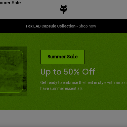
mmer Sale
Fox LAB Capsule Collection -
Shop now
Summer Sale
Up to 50% Off
Get ready to embrace the heat in style with amaz
have summer essentials.