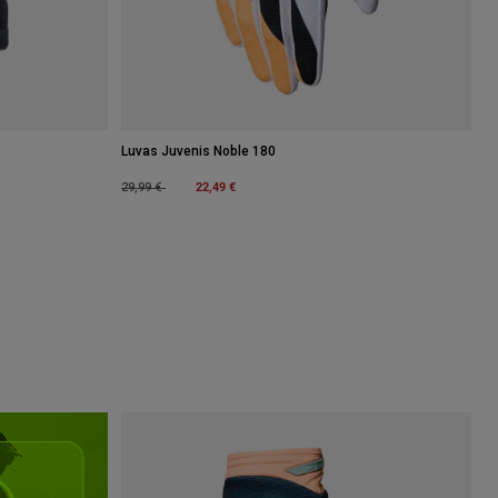
Luvas Juvenis Noble 180
Price reduced from
to
22,49 €
29,99 €