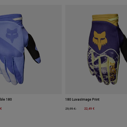
ble 180
180 LuvasImage Print
m
 €
Price reduced from
to
22,49 €
29,99 €