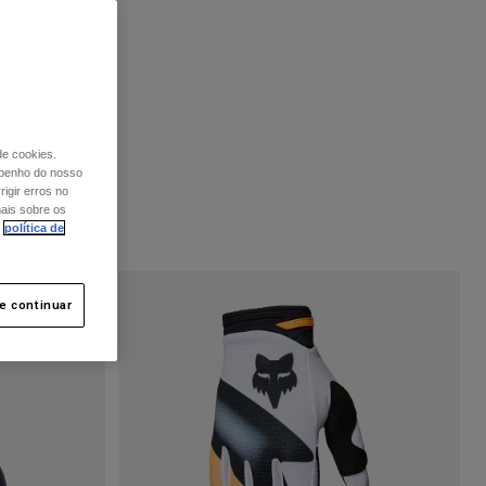
de cookies.
mpenho do nosso
igir erros no
mais sobre os
política de
 e continuar