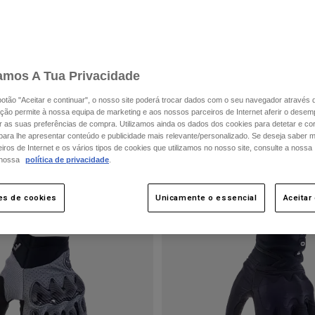
amos A Tua Privacidade
 botão "Aceitar e continuar", o nosso site poderá trocar dados com o seu navegador através 
ção permite à nossa equipa de marketing e aos nossos parceiros de Internet aferir o dese
ar as suas preferências de compra. Utilizamos ainda os dados dos cookies para detetar e corr
 para lhe apresentar conteúdo e publicidade mais relevante/personalizado. Se deseja saber 
ros de Internet e os vários tipos de cookies que utilizamos no nosso site, consulte a nossa
 nossa
política de privacidade
.
es de cookies
Unicamente o essencial
Aceitar