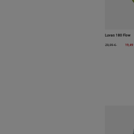
Luvas 180 Flow
Price reduced fro
to
19,49
29,99 €