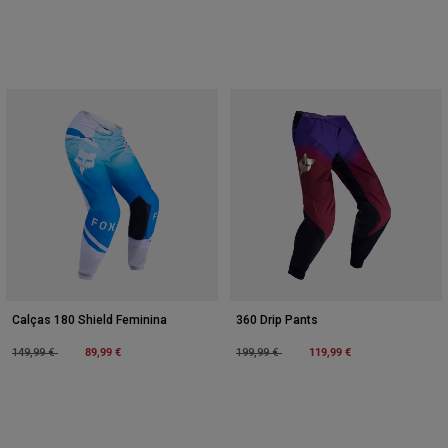
Calças 180 Shield Feminina
360 Drip Pants
Price reduced from
to
89,99 €
Price reduced from
to
119,99 €
149,99 €
199,99 €