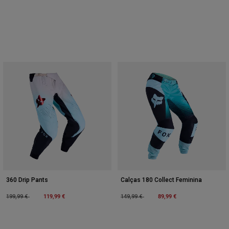
360 Drip Pants
Calças 180 Collect Feminina
Price reduced from
to
119,99 €
Price reduced from
to
89,99 €
199,99 €
149,99 €