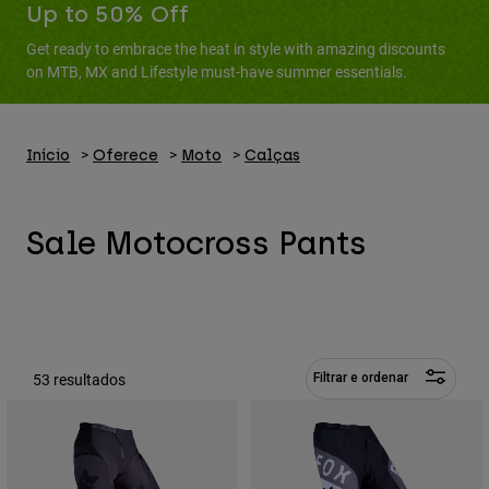
Calças & Shorts
Up to 50% Off
Proteções
Calças
Camisas
Get ready to embrace the heat in style with amazing discounts
Calças
Óculos de Proteção
on MTB, MX and Lifestyle must-have summer essentials.
Ver tudo
Luvas
Meias
Calções
Ver tudo
Casacos
Casacos
Início
Oferece
Moto
Calças
Women
Protections
T-Shirts & Tops
Luvas
Moto
Sale Motocross Pants
Óculos
Sweatshirts Com ou Sem Fecho de Correr
Protecções
Capacetes
Casacos
Meias
Camisolas
Calças & Shorts
Óculos
Calças
Bolsas e acessórios
Shirts
Boots
Meias
Ver tudo
53 resultados
Filtrar e ordenar
Spare parts
Proteções
Acessórios
Gloves
Youth
Óculos de Proteção
Peças sobressalentes