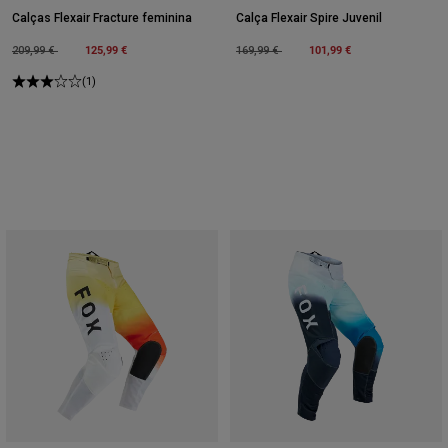
Calças Flexair Fracture feminina
Calça Flexair Spire Juvenil
Price reduced from
to
125,99 €
Price reduced from
to
101,99 €
209,99 €
169,99 €
(1)