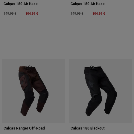
Calças 180 Air Haze
Calças 180 Air Haze
Price reduced from
to
104,99 €
Price reduced from
to
104,99 €
149,99 €
149,99 €
Calças Ranger Off-Road
Calças 180 Blackout