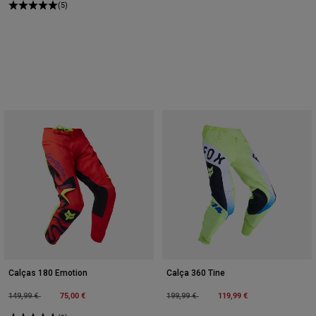
(5)
Calças 180 Emotion
Calça 360 Tine
Price reduced from
to
75,00 €
Price reduced from
to
119,99 €
149,99 €
199,99 €