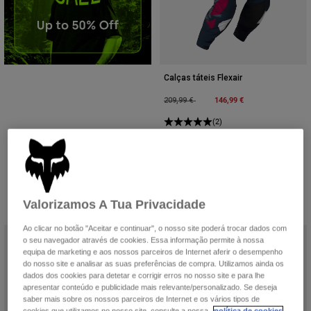
Calças táteis Flexair
Price reduced from
to
146,99 €
209,99 €
(2)
Valorizamos A Tua Privacidade
Ao clicar no botão "Aceitar e continuar", o nosso site poderá trocar dados com
o seu navegador através de cookies. Essa informação permite à nossa
equipa de marketing e aos nossos parceiros de Internet aferir o desempenho
do nosso site e analisar as suas preferências de compra. Utilizamos ainda os
dados dos cookies para detetar e corrigir erros no nosso site e para lhe
apresentar conteúdo e publicidade mais relevante/personalizado. Se deseja
saber mais sobre os nossos parceiros de Internet e os vários tipos de
cookies que utilizamos no nosso site, consulte a nossa
política de cookies