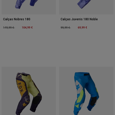
Calças Nobres 180
Calças Juvenis 180 Noble
Price reduced from
to
104,99 €
Price reduced from
to
69,99 €
149,99 €
99,99 €