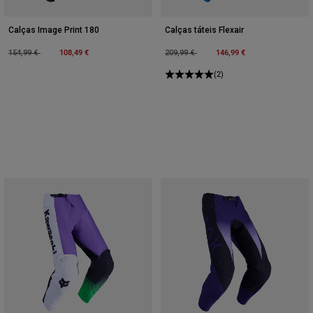
Calças Image Print 180
Calças táteis Flexair
Price reduced from
to
108,49 €
Price reduced from
to
146,99 €
154,99 €
209,99 €
(2)