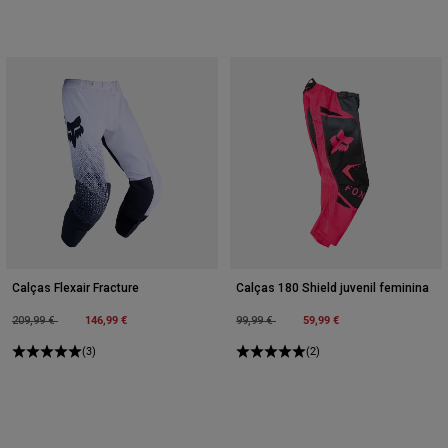
Calças Flexair Fracture
Calças 180 Shield juvenil feminina
Price reduced from
to
146,99 €
Price reduced from
to
59,99 €
209,99 €
99,99 €
(3)
(2)