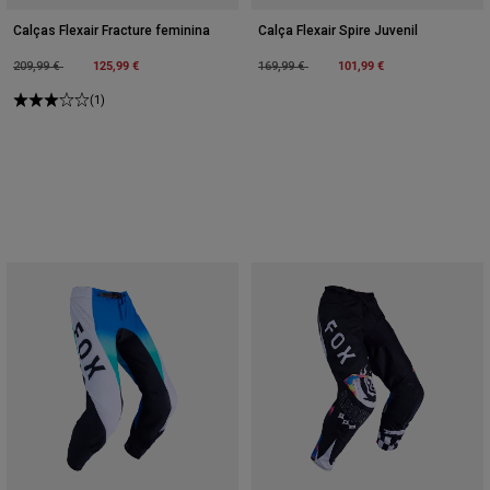
Calças Flexair Fracture feminina
Calça Flexair Spire Juvenil
Price reduced from
to
125,99 €
Price reduced from
to
101,99 €
209,99 €
169,99 €
(1)