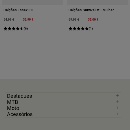
Calções Essex 3.0
Calções Survivalist - Mulher
Price reduced from
to
32,99 €
Price reduced from
to
35,00 €
54,99 €
69,99 €
(6)
(1)
Destaques
MTB
Moto
Acessórios