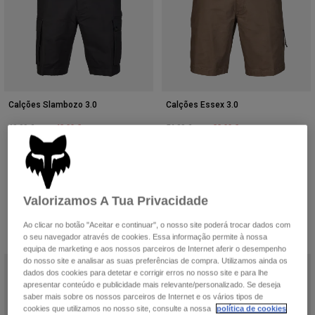
Casacos
Explorar MTB
T-shirts
Calcetines
Sweatshirts com capuz
Ver tudo
Product Help
Ver tudo
Explorar MTB
Moto Gear Guides
Lifestyle
Calções Slambozo 3.0
Calções Essex 3.0
Product Help
Acessórios
Helmet Care Guide
Price reduced from
to
48,99 €
Price reduced from
to
32,99 €
69,99 €
54,99 €
MTB Gear Guides
Tops
Boot Care Guide
Chapéus & Bonés
(9)
(6)
Sweatshirts Com ou Sem Fecho de Correr
Helmet Care Guide
Bolsas e Mochilas
Casacos
Socks
Valorizamos A Tua Privacidade
Calças
Stickers
Calções
Ao clicar no botão "Aceitar e continuar", o nosso site poderá trocar dados com
Other Accessories
o seu navegador através de cookies. Essa informação permite à nossa
Calções de Banho
equipa de marketing e aos nossos parceiros de Internet aferir o desempenho
Ver tudo
do nosso site e analisar as suas preferências de compra. Utilizamos ainda os
Ver tudo
dados dos cookies para detetar e corrigir erros no nosso site e para lhe
apresentar conteúdo e publicidade mais relevante/personalizado. Se deseja
saber mais sobre os nossos parceiros de Internet e os vários tipos de
cookies que utilizamos no nosso site, consulte a nossa
política de cookies