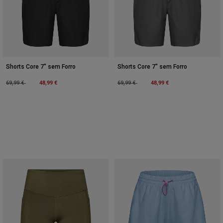
Shorts Core 7" sem Forro
Shorts Core 7" sem Forro
Price reduced from
to
48,99 €
Price reduced from
to
48,99 €
69,99 €
69,99 €