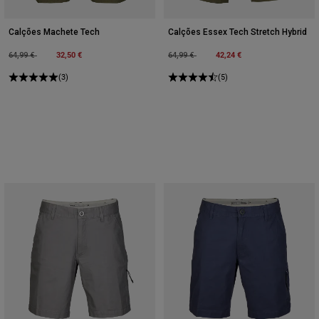
Calções Machete Tech
Calções Essex Tech Stretch Hybrid
Price reduced from
to
32,50 €
Price reduced from
to
42,24 €
64,99 €
64,99 €
(3)
(5)