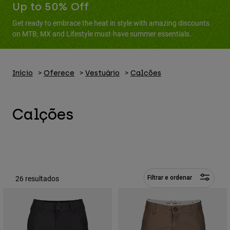
Calças & Shorts
Up to 50% Off
Proteções
Calças
Camisas
Get ready to embrace the heat in style with amazing discounts
Calças
Óculos de Proteção
on MTB, MX and Lifestyle must-have summer essentials.
Ver tudo
Luvas
Meias
Calções
Ver tudo
Casacos
Casacos
Início
Oferece
Vestuário
Calções
Women
Protections
T-Shirts & Tops
Luvas
Moto
Calções
Óculos
Sweatshirts Com ou Sem Fecho de Correr
Protecções
Capacetes
Casacos
Meias
Camisolas
Calças & Shorts
Óculos
Calças
Bolsas e acessórios
Shirts
Boots
Meias
Ver tudo
26 resultados
Filtrar e ordenar
Spare parts
Proteções
Acessórios
Gloves
Youth
Óculos de Proteção
Peças sobressalentes