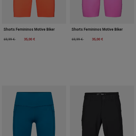
Shorts Femininos Motive Biker
Shorts Femininos Motive Biker
Price reduced from
to
35,00 €
Price reduced from
to
35,00 €
69,99 €
69,99 €