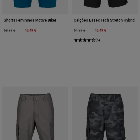
Shorts Femininos Motive Biker
Calções Essex Tech Stretch Hybrid
Price reduced from
to
45,49 €
Price reduced from
to
45,49 €
69,99 €
64,99 €
(5)