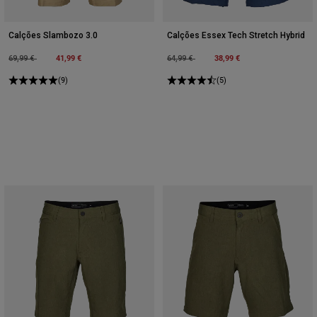
Calções Slambozo 3.0
Calções Essex Tech Stretch Hybrid
Price reduced from
to
41,99 €
Price reduced from
to
38,99 €
69,99 €
64,99 €
(9)
(5)