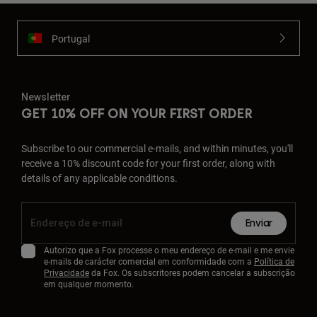
Portugal
Newsletter
GET 10% OFF ON YOUR FIRST ORDER
Subscribe to our commercial e-mails, and within minutes, you'll
receive a 10% discount code for your first order, along with
details of any applicable conditions.
Enviar
Autorizo que a Fox processe o meu endereço de e-mail e me envie
e-mails de carácter comercial em conformidade com a
Política de
Privacidade
da Fox. Os subscritores podem cancelar a subscrição
em qualquer momento.