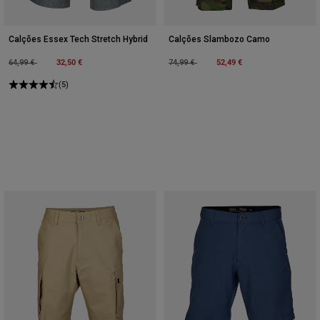
Calções Essex Tech Stretch Hybrid
Calções Slambozo Camo
Price reduced from
to
32,50 €
Price reduced from
to
52,49 €
64,99 €
74,99 €
(5)