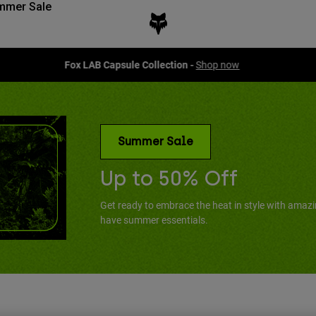
mmer Sale
Fox LAB Capsule Collection -
Shop now
Summer Sale
Up to 50% Off
Get ready to embrace the heat in style with amaz
have summer essentials.