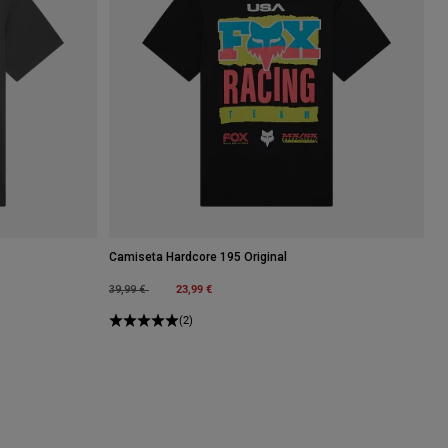
Camiseta Hardcore 195 Original
Price reduced from
to
23,99 €
39,99 €
(2)