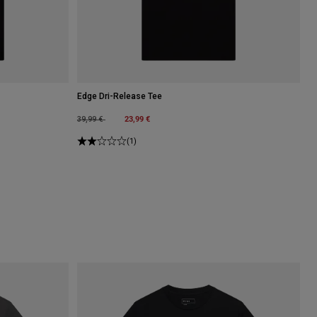
Edge Dri-Release Tee
Price reduced from
to
23,99 €
39,99 €
(1)