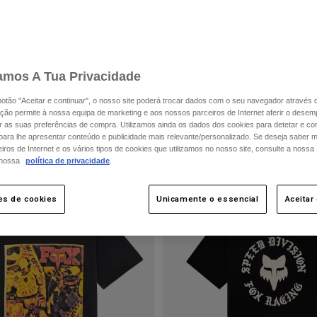
amos A Tua Privacidade
 botão "Aceitar e continuar", o nosso site poderá trocar dados com o seu navegador através 
ção permite à nossa equipa de marketing e aos nossos parceiros de Internet aferir o dese
ar as suas preferências de compra. Utilizamos ainda os dados dos cookies para detetar e corr
 para lhe apresentar conteúdo e publicidade mais relevante/personalizado. Se deseja saber 
ros de Internet e os vários tipos de cookies que utilizamos no nosso site, consulte a nossa
 nossa
política de privacidade
.
es de cookies
Unicamente o essencial
Aceitar