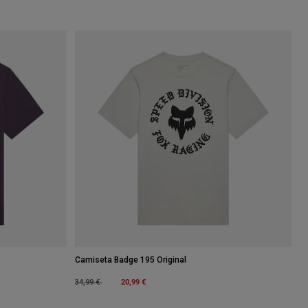
Camiseta Badge 195 Original
Price reduced from
to
20,99 €
34,99 €