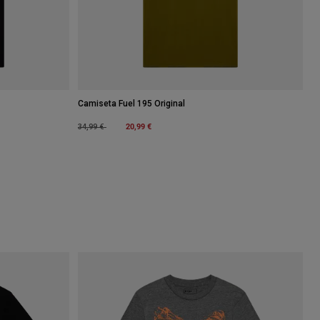
Camiseta Fuel 195 Original
Price reduced from
to
20,99 €
34,99 €