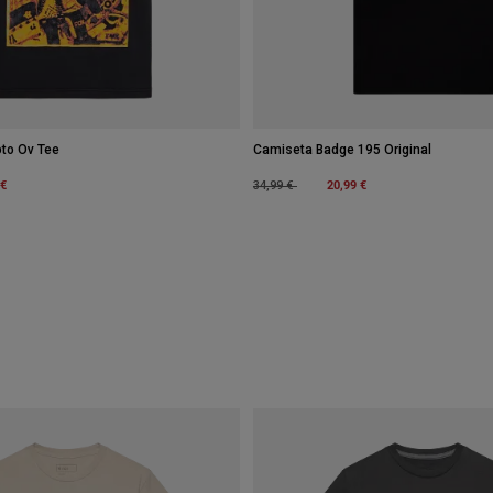
oto Ov Tee
Camiseta Badge 195 Original
m
 €
Price reduced from
to
20,99 €
34,99 €