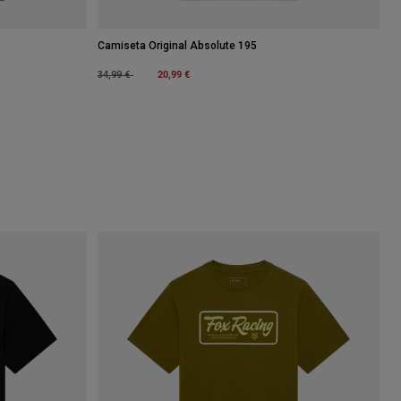
Camiseta Original Absolute 195
Price reduced from
to
20,99 €
34,99 €