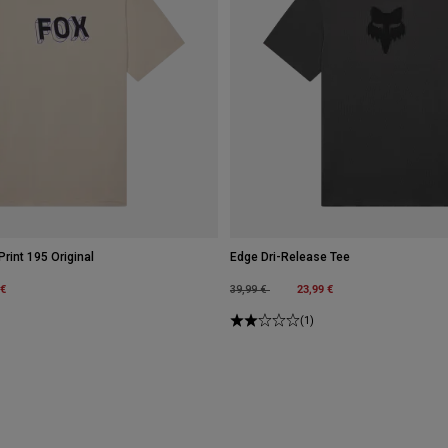
rint 195 Original
Edge Dri-Release Tee
m
 €
Price reduced from
to
23,99 €
39,99 €
(1)