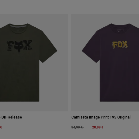
 Dri-Release
Camiseta Image Print 195 Original
m
 €
Price reduced from
to
20,99 €
34,99 €