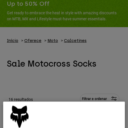
Calças & Shorts
Up to 50% Off
Proteções
Calças
Camisas
Get ready to embrace the heat in style with amazing discounts
Calças
Óculos de Proteção
on MTB, MX and Lifestyle must-have summer essentials.
Ver tudo
Luvas
Meias
Calções
Ver tudo
Casacos
Casacos
Início
Oferece
Moto
Calcetines
Women
Protections
T-Shirts & Tops
Luvas
Moto
Sale Motocross Socks
Óculos
Sweatshirts Com ou Sem Fecho de Correr
Protecções
Capacetes
Casacos
Meias
Camisolas
Calças & Shorts
Óculos
Calças
Bolsas e acessórios
Shirts
Boots
Meias
Ver tudo
16 resultados
Filtrar e ordenar
Spare parts
Proteções
Acessórios
Gloves
Youth
Óculos de Proteção
Peças sobressalentes