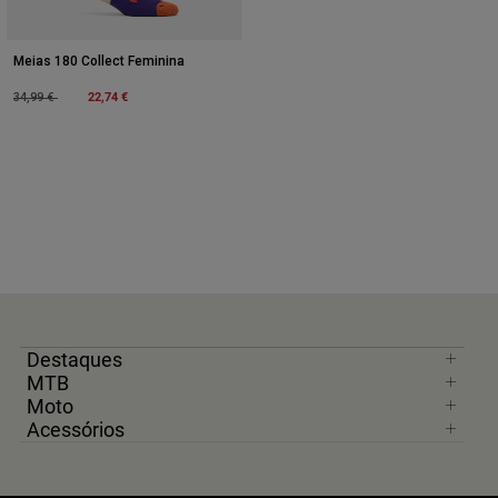
Meias 180 Collect Feminina
Price reduced from
to
22,74 €
34,99 €
Destaques
MTB
Moto
Acessórios