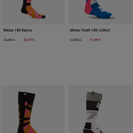
Meias 180 Kairos
Meias Youth 180 Collect
Price reduced from
to
22,74 €
Price reduced from
to
11,69 €
34,99 €
17,99 €