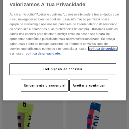
Casacos
Valorizamos A Tua Privacidade
Explorar MTB
T-shirts
Calcetines
Ao clicar no botão "Aceitar e continuar", o nosso site poderá trocar dados com
Sweatshirts com capuz
o seu navegador através de cookies. Essa informação permite à nossa
Ver tudo
Product Help
Ver tudo
Explorar MTB
equipa de marketing e aos nossos parceiros de Internet aferir o desempenho
do nosso site e analisar as suas preferências de compra. Utilizamos ainda os
dados dos cookies para detetar e corrigir erros no nosso site e para lhe
Moto Gear Guides
apresentar conteúdo e publicidade mais relevante/personalizado. Se deseja
Lifestyle
Meias 180 Flora
Meias 180 Kairos
Product Help
saber mais sobre os nossos parceiros de Internet e os vários tipos de
Acessórios
Helmet Care Guide
cookies que utilizamos no nosso site, consulte a nossa
política de cookies
Price reduced from
to
12,50 €
Price reduced from
to
22,74 €
24,99 €
34,99 €
e a nossa
política de privacidade
.
MTB Gear Guides
Tops
Boot Care Guide
Chapéus & Bonés
Sweatshirts Com ou Sem Fecho de Correr
Helmet Care Guide
Bolsas e Mochilas
Definições de cookies
Casacos
Socks
Calças
Unicamente o essencial
Aceitar e continuar
Stickers
Calções
Other Accessories
Calções de Banho
Ver tudo
Ver tudo