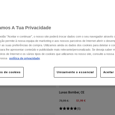
Novo
amos A Tua Privacidade
 botão "Aceitar e continuar", o nosso site poderá trocar dados com o seu navegador através 
ção permite à nossa equipa de marketing e aos nossos parceiros de Internet aferir o dese
ar as suas preferências de compra. Utilizamos ainda os dados dos cookies para detetar e corr
 para lhe apresentar conteúdo e publicidade mais relevante/personalizado. Se deseja saber 
ros de Internet e os vários tipos de cookies que utilizamos no nosso site, consulte a nossa
 nossa
política de privacidade
.
es de cookies
Unicamente o essencial
Aceitar
Luvas Bomber, CE
Price reduced from
to
51,99 €
79,99 €
(5)