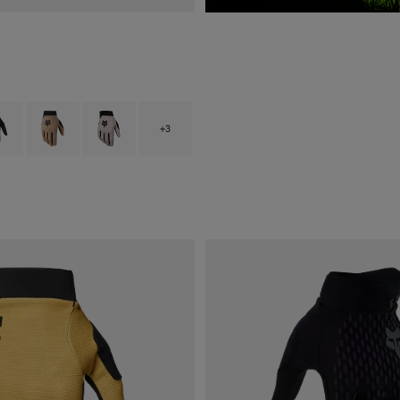
type of Berry.
ct swatch type of Preto.
Product swatch type of Açúcar mascavado.
Product swatch type of Giz Branco.
+3