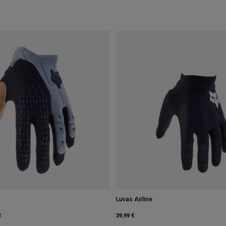
Luvas Airline
m
€
39,99 €