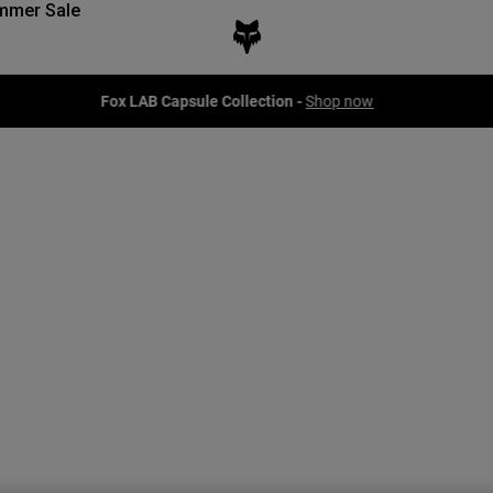
mmer Sale
Fox LAB Capsule Collection -
Shop now