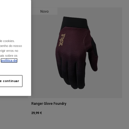
Novo
de cookies.
mpenho do nosso
igir erros no
mais sobre os
política de
 e continuar
Ranger Glove Foundry
29,99 €