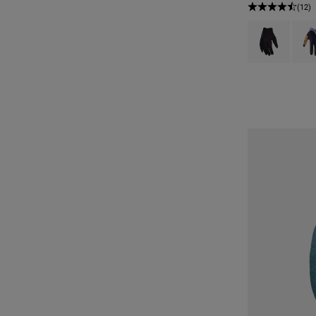
(12)
Product swatch 
Produ