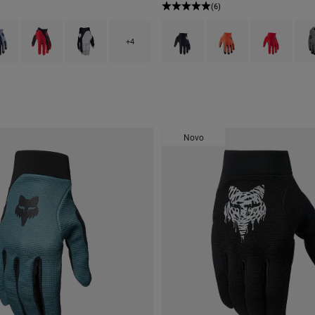
(6)
Product swatch type of Preto.
Product swatch type of L
Product swatch
Prod
type of Preto.
ct swatch type of Preto/Cinza.
Product swatch type of Preto/Vermelho.
Product swatch type of Preto/branco.
+4
Novo