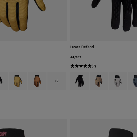
Luvas Defend
44,99 €
(7)
type of Arctic Blue.
ct swatch type of Preto.
Product swatch type of Bronze.
Product swatch type of Marrom Carmelo.
Product swatch type of Preto.
Product swatch type of
Product swatch
Prod
+2