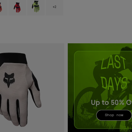
type of Azul.
ct swatch type of Laranja Fluorescente.
Product swatch type of Vermelho Fluorescente.
Product swatch type of Amarelo Fluorescente.
+2