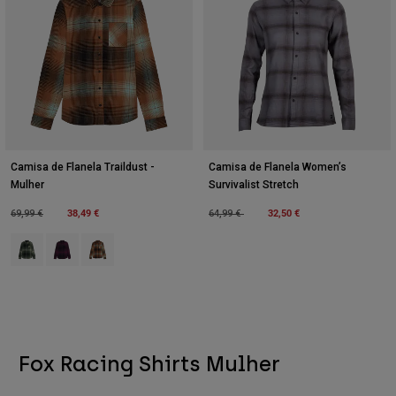
Camisa de Flanela Traildust -
Camisa de Flanela Women’s
Mulher
Survivalist Stretch
Price reduced from
to
38,49 €
Price reduced from
to
32,50 €
69,99 €
64,99 €
Product swatch type of Heather Green.
Product swatch type of Sangria.
Product swatch type of Castanho Nogueira.
Fox Racing Shirts Mulher