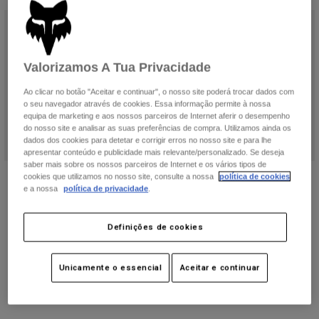
Calças & Shorts
Proteções
Calças
Camisas
Calças
Óculos de Proteção
Ver tudo
Luvas
Meias
Valorizamos A Tua Privacidade
Calções
Ver tudo
Casacos
Ao clicar no botão "Aceitar e continuar", o nosso site poderá trocar dados com
Casacos
Women
o seu navegador através de cookies. Essa informação permite à nossa
equipa de marketing e aos nossos parceiros de Internet aferir o desempenho
Protections
do nosso site e analisar as suas preferências de compra. Utilizamos ainda os
T-Shirts & Tops
Luvas
Moto
dados dos cookies para detetar e corrigir erros no nosso site e para lhe
apresentar conteúdo e publicidade mais relevante/personalizado. Se deseja
Óculos
Sweatshirts Com ou Sem Fecho de Correr
saber mais sobre os nossos parceiros de Internet e os vários tipos de
Protecções
Capacetes
Camisa de Manga Longa de Flanela
Camisa de Manga Longa de Flanela
cookies que utilizamos no nosso site, consulte a nossa
política de cookies
Casacos
Meias
Stretch Survivalist Feminina
Survivalist Core Feminina
e a nossa
política de privacidade
.
Camisolas
Calças & Shorts
Óculos
Price reduced from
to
51,99 €
Price reduced from
to
45,49 €
79,99 €
69,99 €
Calças
Bolsas e acessórios
Shirts
Definições de cookies
Product swatch type of Coral.
Product swatch type of Creme.
Product swatch type of Cinzento C
Product swatch type of Azul
Boots
Meias
Ver tudo
Spare parts
Proteções
Unicamente o essencial
Aceitar e continuar
Acessórios
Gloves
Youth
Óculos de Proteção
Peças sobressalentes