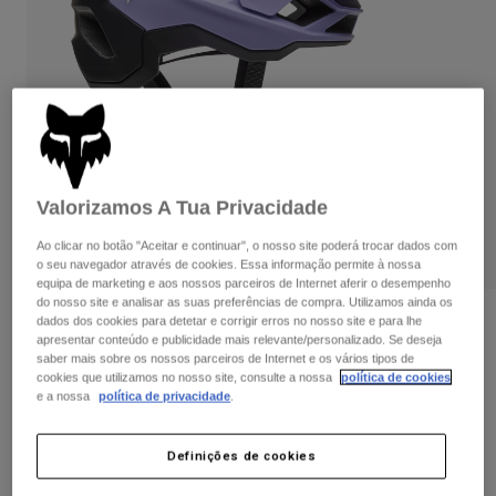
Calças & Shorts
Proteções
Calças
Camisas
Calças
Óculos de Proteção
Ver tudo
Luvas
Meias
Calções
Ver tudo
Casacos
Casacos
Women
Protections
Valorizamos A Tua Privacidade
T-Shirts & Tops
Luvas
Moto
Óculos
Sweatshirts Com ou Sem Fecho de Correr
Ao clicar no botão "Aceitar e continuar", o nosso site poderá trocar dados com
Protecções
Capacetes
o seu navegador através de cookies. Essa informação permite à nossa
Casacos
equipa de marketing e aos nossos parceiros de Internet aferir o desempenho
Meias
Camisolas
do nosso site e analisar as suas preferências de compra. Utilizamos ainda os
Calças & Shorts
Óculos
Avaliações dos clientes
dados dos cookies para detetar e corrigir erros no nosso site e para lhe
Calças
apresentar conteúdo e publicidade mais relevante/personalizado. Se deseja
Bolsas e acessórios
Shirts
saber mais sobre os nossos parceiros de Internet e os vários tipos de
Capacete Speedframe 5050
Boots
Meias
cookies que utilizamos no nosso site, consulte a nossa
política de cookies
Ver tudo
e a nossa
política de privacidade
.
Spare parts
Proteções
Artigo n.º
33500
Acessórios
Gloves
Definições de cookies
Price reduced from
to
109,99 €
71,49 €
35% OFF
Youth
Óculos de Proteção
Peças sobressalentes