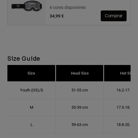
6 cores disponíveis
34,99 €
Comprar
Size Guide
Size
Head Size
Hat Size
Youth (OS)/S
51-55 cm
16.2-17.5 c
M
55-59 cm
17.5-18.8 c
L
59-63 cm
18.8-20.1 c