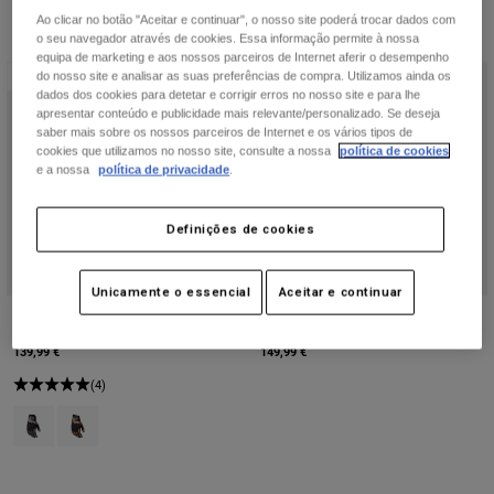
Casacos
Explorar MTB
Ao clicar no botão "Aceitar e continuar", o nosso site poderá trocar dados com
T-shirts
o seu navegador através de cookies. Essa informação permite à nossa
Calcetines
Sweatshirts com capuz
equipa de marketing e aos nossos parceiros de Internet aferir o desempenho
Novo
Novo
do nosso site e analisar as suas preferências de compra. Utilizamos ainda os
Ver tudo
Product Help
Ver tudo
Explorar MTB
dados dos cookies para detetar e corrigir erros no nosso site e para lhe
apresentar conteúdo e publicidade mais relevante/personalizado. Se deseja
saber mais sobre os nossos parceiros de Internet e os vários tipos de
Moto Gear Guides
cookies que utilizamos no nosso site, consulte a nossa
política de cookies
Lifestyle
Product Help
e a nossa
política de privacidade
.
Acessórios
Helmet Care Guide
MTB Gear Guides
Tops
Boot Care Guide
Chapéus & Bonés
Definições de cookies
Sweatshirts Com ou Sem Fecho de Correr
Helmet Care Guide
Bolsas e Mochilas
Casacos
Unicamente o essencial
Aceitar e continuar
Socks
Luvas Bomber Pro Air
Luvas Bomber Pro
Calças
Stickers
139,99 €
149,99 €
Calções
Other Accessories
(4)
Calções de Banho
Ver tudo
Product swatch type of Preto/Cinza.
Product swatch type of Castanho-caqui escuro.
Ver tudo