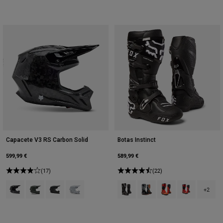
Accessories
All Accessories
Bags & Backpacks
Hats & Caps
Ver tudo
Capacete V3 RS Carbon Solid
Botas Instinct
599,99 €
589,99 €
(17)
(22)
Product swatch type of Preto.
Product swatch type of Cinzento Pedra Escura.
Product swatch type of Preto Mate.
Product swatch type of Branco.
Product swatch type of Preto.
Product swatch type of Pre
Product swatch type 
Product swatch
+2