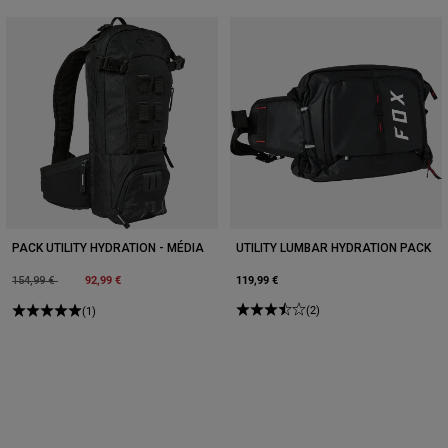
PACK UTILITY HYDRATION - MÉDIA
UTILITY LUMBAR HYDRATION PACK
Price reduced from
to
92,99 €
119,99 €
154,99 €
(2)
(1)