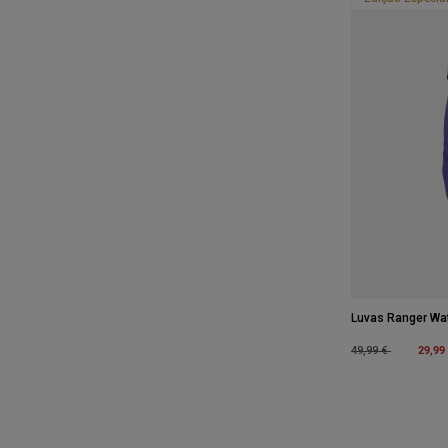
Luvas Ranger Wat
Price reduced fro
to
29,99
49,99 €