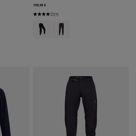
199,99 €
(1)
Product swatch type of Preto.
Product swatch type of Castanho de cacau.