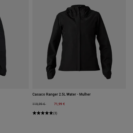
Casaco Ranger 2.5L Water - Mulher
Price reduced from
to
71,99 €
119,99 €
oral.
(3)