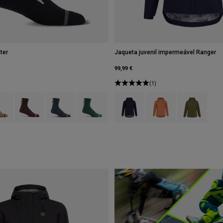
ter
Jaqueta juvenil impermeável Ranger
99,99 €
(1)
type of Preto.
ct swatch type of Açúcar mascavado.
Product swatch type of Castanho de cacau.
Product swatch type of Cinzento grafite.
Product swatch type of Sábio Verde.
Product swatch type of Preto.
Product swatch type of C
Product swatch