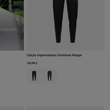
Calças impermeáveis femininas Ranger
129,99 €
Product swatch type of Preto.
Product swatch type of Castanho de cacau.