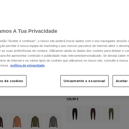
amos A Tua Privacidade
 botão "Aceitar e continuar", o nosso site poderá trocar dados com o seu navegador através 
ção permite à nossa equipa de marketing e aos nossos parceiros de Internet aferir o dese
ar as suas preferências de compra. Utilizamos ainda os dados dos cookies para detetar e corr
 para lhe apresentar conteúdo e publicidade mais relevante/personalizado. Se deseja saber 
ros de Internet e os vários tipos de cookies que utilizamos no nosso site, consulte a nossa
 nossa
política de privacidade
.
es de cookies
Unicamente o essencial
Aceitar
impermeável 2,5 camadas
Calças Ranger Water
129,99 €
Product swatch type of Preto.
Product swatch type of 
Product swatch
type of Preto.
ct swatch type of Castanho de cacau.
Product swatch type of Coral.
Product swatch type of Verde azeitona.
Product swatch type of Estanho Cinzento.