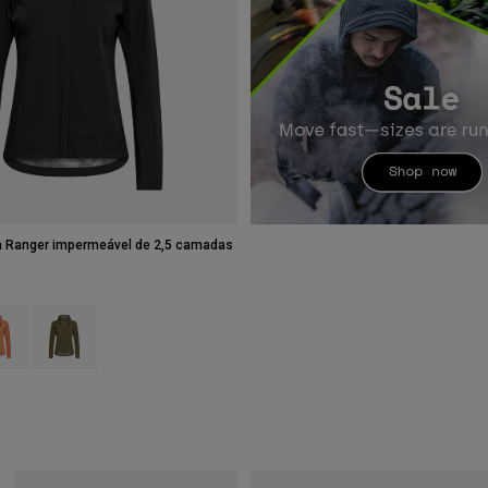
a Ranger impermeável de 2,5 camadas
type of Preto.
ct swatch type of Coral.
Product swatch type of Verde azeitona.
l