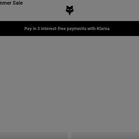
mmer Sale
Fox LAB Capsule Collection -
Shop now