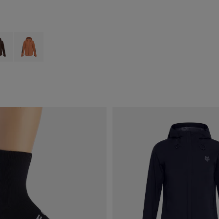
type of Preto.
ct swatch type of Castanho de cacau.
Product swatch type of Coral.