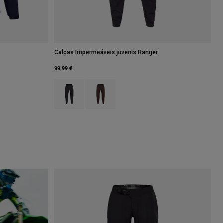
Calças Impermeáveis juvenis Ranger
99,99 €
Product swatch type of Preto.
Product swatch type of Castanho de cacau.
oral.
 type of Verde azeitona.