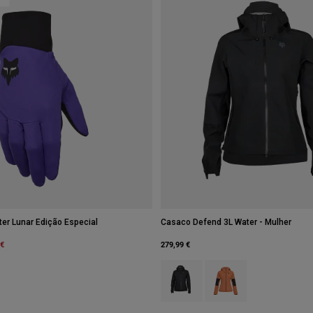
er Lunar Edição Especial
Casaco Defend 3L Water - Mulher
m
 €
279,99 €
Product swatch type of Preto.
Product swatch type of C