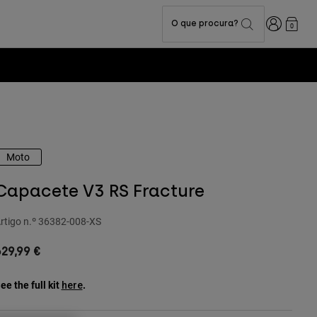
Iniciar sess
O que procura?
0
Moto
Capacete V3 RS Fracture
rtigo n.º
36382-008-XS
29,99 €
ee the full kit
.
here