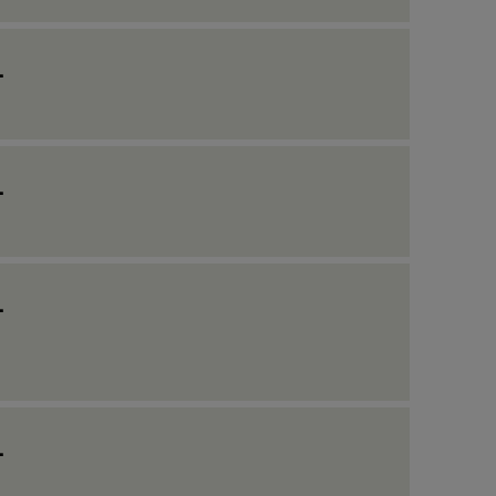
_
_
_
_