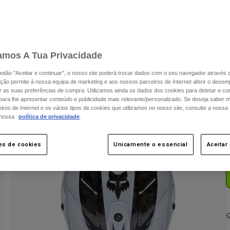
amos A Tua Privacidade
 botão "Aceitar e continuar", o nosso site poderá trocar dados com o seu navegador através 
ção permite à nossa equipa de marketing e aos nossos parceiros de Internet aferir o dese
C
ar as suas preferências de compra. Utilizamos ainda os dados dos cookies para detetar e corr
 para lhe apresentar conteúdo e publicidade mais relevante/personalizado. Se deseja saber 
ros de Internet e os vários tipos de cookies que utilizamos no nosso site, consulte a nossa
 nossa
política de privacidade
.
es de cookies
Unicamente o essencial
Aceitar