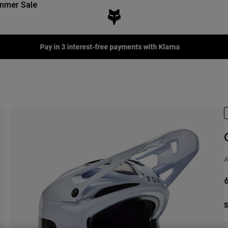
mmer Sale
Fox LAB Capsule Collection -
Shop now
A
6
S