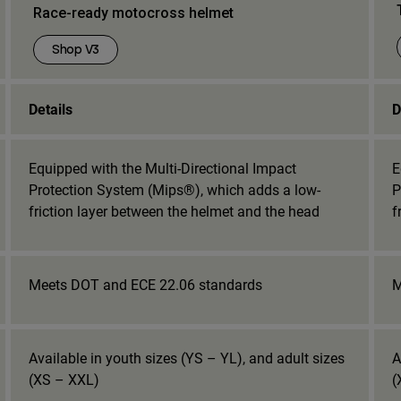
Race-ready motocross helmet
Shop V3
Details
D
Equipped with the Multi-Directional Impact
E
Protection System (Mips®), which adds a low-
P
friction layer between the helmet and the head
f
Meets DOT and ECE 22.06 standards
M
Available in youth sizes (YS – YL), and adult sizes
A
(XS – XXL)
(