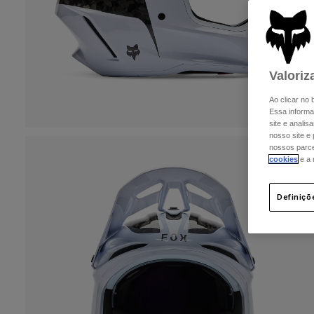
Valoriz
Ao clicar no
Essa informa
site e analis
nosso site e
nossos parcei
cookies
e a
Definiçõ