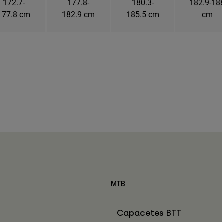
172.7-
177.8-
180.3-
182.9-18
177.8 cm
182.9 cm
185.5 cm
cm
MTB
Capacetes BTT