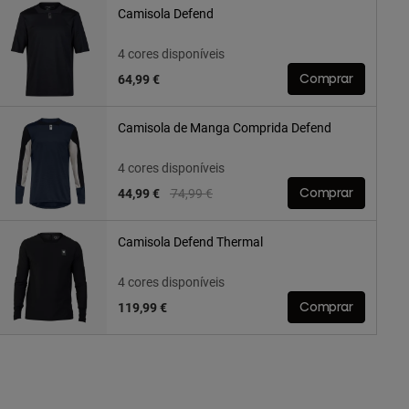
Camisola Defend
4 cores disponíveis
64,99 €
Comprar
Camisola de Manga Comprida Defend
4 cores disponíveis
Price reduced from
to
44,99 €
74,99 €
Comprar
Camisola Defend Thermal
4 cores disponíveis
119,99 €
Comprar