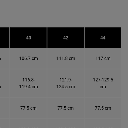
40
42
44
m
106.7 cm
111.8 cm
117 cm
116.8-
121.9-
127-129.5
m
119.4 cm
124.5 cm
cm
77.5 cm
77.5 cm
77.5 cm