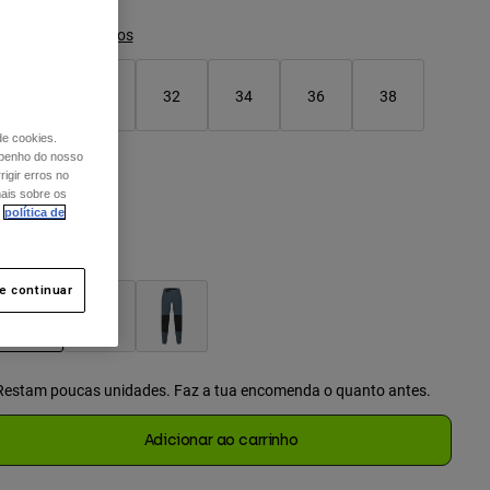
Guia de Tamanhos
28
30
32
34
36
38
selecionado
de cookies.
mpenho do nosso
40
igir erros no
mais sobre os
política de
or -
Preto
 e continuar
selecionado
Restam poucas unidades. Faz a tua encomenda o quanto antes.
Adicionar ao carrinho