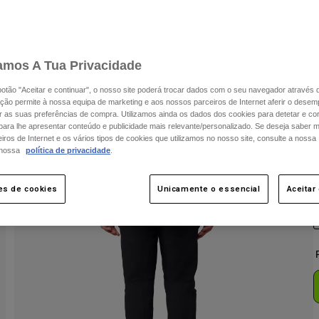
amos A Tua Privacidade
 botão "Aceitar e continuar", o nosso site poderá trocar dados com o seu navegador através 
ção permite à nossa equipa de marketing e aos nossos parceiros de Internet aferir o dese
ar as suas preferências de compra. Utilizamos ainda os dados dos cookies para detetar e corr
 para lhe apresentar conteúdo e publicidade mais relevante/personalizado. Se deseja saber 
ros de Internet e os vários tipos de cookies que utilizamos no nosso site, consulte a nossa
 nossa
política de privacidade
.
C
es de cookies
Unicamente o essencial
Aceitar