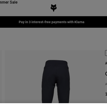
mmer Sale
Fox LAB Capsule Collection -
Shop now
A
A
1