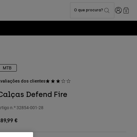
Iniciar sess
O que procura?
0
MTB
valiações dos clientes
Calças Defend Fire
rtigo n.º
32854-001-28
89,99 €