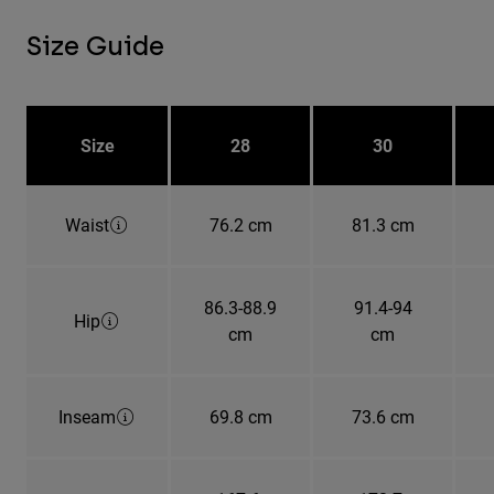
Size Guide
Size
28
30
Waist
76.2 cm
81.3 cm
86.3-88.9
91.4-94
Hip
cm
cm
Inseam
69.8 cm
73.6 cm