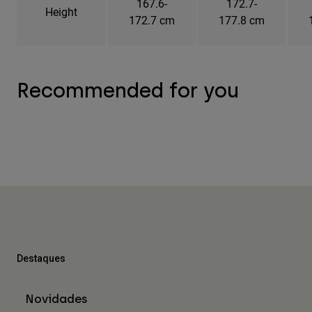
167.6-
172.7-
Height
172.7 cm
177.8 cm
Recommended for you
Destaques
Novidades