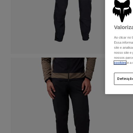
Valoriz
Ao clicar no
Essa informa
site e analis
nosso site e
nossos parcei
cookies
e a
Definiçõ