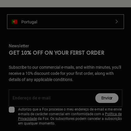
Portugal
Newsletter
GET 10% OFF ON YOUR FIRST ORDER
Subscribe to our commercial e-mails, and within minutes, you'll
receive a 10% discount code for your first order, along with
details of any applicable conditions.
Enviar
Autorizo que a Fox processe o meu endereço de e-mail e me envie
e-mails de carácter comercial em conformidade com a
Política de
Privacidade
da Fox. Os subscritores podem cancelar a subscrição
em qualquer momento.