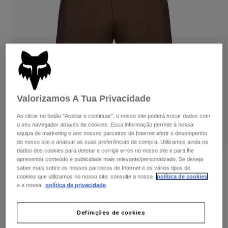
Calças & Shorts
Proteções
Calças
Camisas
Calças
Óculos de Proteção
Ver tudo
Luvas
Meias
Calções
Ver tudo
Casacos
Casacos
Women
Protections
T-Shirts & Tops
Luvas
Valorizamos A Tua Privacidade
Moto
Óculos
Sweatshirts Com ou Sem Fecho de Correr
Ao clicar no botão "Aceitar e continuar", o nosso site poderá trocar dados com
Protecções
Capacetes
o seu navegador através de cookies. Essa informação permite à nossa
Casacos
equipa de marketing e aos nossos parceiros de Internet aferir o desempenho
Meias
Camisolas
do nosso site e analisar as suas preferências de compra. Utilizamos ainda os
Calças & Shorts
Óculos
dados dos cookies para detetar e corrigir erros no nosso site e para lhe
Calças
Bolsas e acessórios
Shirts
Avaliações dos clientes
apresentar conteúdo e publicidade mais relevante/personalizado. Se deseja
saber mais sobre os nossos parceiros de Internet e os vários tipos de
Boots
Meias
Ver tudo
cookies que utilizamos no nosso site, consulte a nossa
política de cookies
Calções com Forro Flexair
Spare parts
Proteções
e a nossa
política de privacidade
.
Acessórios
Gloves
Artigo n.º
33758-222-28
Definições de cookies
Youth
Óculos de Proteção
Peças sobressalentes
Price reduced from
to
139,99 €
83,99 €
40% OFF