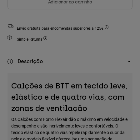
Adicionar ao carrinho
Accessories
All Accessories
Envio gratuita para encomendas superiores a 125€
Bags & Backpacks
Hats & Caps
Simple Returns
Ver tudo
Descrição
Calções de BTT em tecido leve,
elástico e de quatro vias, com
zonas de ventilação
Os Calções com Forro Flexair dão o máximo em velocidade e
desempenho e são incrivelmente leves e confortáveis. O
tecido elástico de quatro vias repele rapidamente o suor da
pele e o modelo flexível oferece-lhe uma sensação de