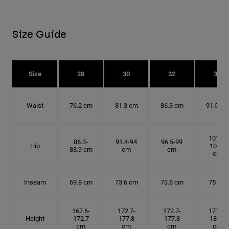
Size Guide
Size
28
30
32
34
Waist
76.2 cm
81.3 cm
86.3 cm
91.5 cm
101.6-
86.3-
91.4-94
96.5-99
Hip
104.1
88.9 cm
cm
cm
cm
Inseam
69.8 cm
73.6 cm
73.6 cm
75 cm
167.6-
172.7-
172.7-
177.8-
Height
172.7
177.8
177.8
182.9
cm
cm
cm
cm