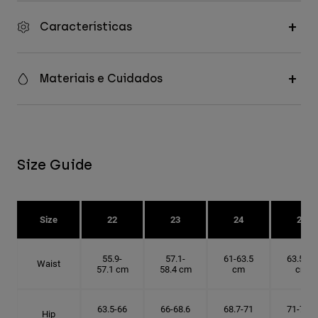
Características
Materiais e Cuidados
Size Guide
Size
22
23
24
25
55.9-
57.1-
61-63.5
63.5-66
Waist
57.1 cm
58.4 cm
cm
cm
63.5-66
66-68.6
68.7-71
71-73.6
Hip