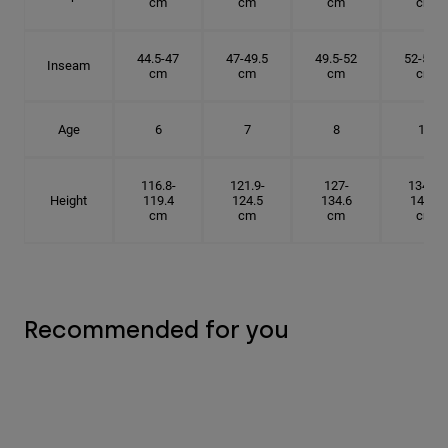
cm
cm
cm
cm
44.5-47
47-49.5
49.5-52
52-54.6
Inseam
cm
cm
cm
cm
Age
6
7
8
10
116.8-
121.9-
127-
134.6-
Height
119.4
124.5
134.6
142.2
cm
cm
cm
cm
Recommended for you