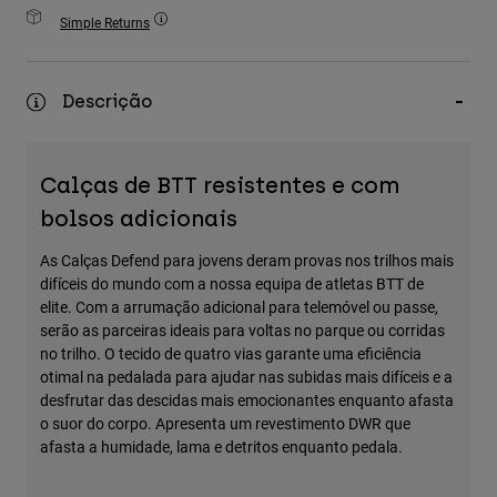
Accessories
Simple Returns
All Accessories
Descrição
Bags & Backpacks
Hats & Caps
Ver tudo
Calças de BTT resistentes e com
bolsos adicionais
As Calças Defend para jovens deram provas nos trilhos mais
difíceis do mundo com a nossa equipa de atletas BTT de
elite. Com a arrumação adicional para telemóvel ou passe,
serão as parceiras ideais para voltas no parque ou corridas
no trilho. O tecido de quatro vias garante uma eficiência
otimal na pedalada para ajudar nas subidas mais difíceis e a
desfrutar das descidas mais emocionantes enquanto afasta
o suor do corpo. Apresenta um revestimento DWR que
afasta a humidade, lama e detritos enquanto pedala.