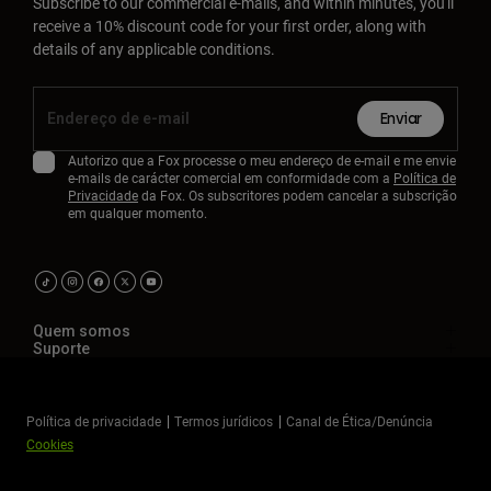
Subscribe to our commercial e-mails, and within minutes, you'll
receive a 10% discount code for your first order, along with
details of any applicable conditions.
Enviar
Autorizo que a Fox processe o meu endereço de e-mail e me envie
e-mails de carácter comercial em conformidade com a
Política de
Privacidade
da Fox. Os subscritores podem cancelar a subscrição
em qualquer momento.
Quem somos
Suporte
Política de privacidade
Termos jurídicos
Canal de Ética/Denúncia
Cookies