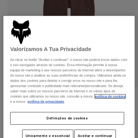
Calças & Shorts
Proteções
Calças
Camisas
Calças
Óculos de Proteção
Ver tudo
Luvas
Meias
Calções
Ver tudo
Casacos
Casacos
Women
Valorizamos A Tua Privacidade
Protections
T-Shirts & Tops
Luvas
Moto
Ao clicar no botão "Aceitar e continuar", o nosso site poderá trocar dados com
o seu navegador através de cookies. Essa informação permite à nossa
Óculos
Sweatshirts Com ou Sem Fecho de Correr
equipa de marketing e aos nossos parceiros de Internet aferir o desempenho
Protecções
Capacetes
do nosso site e analisar as suas preferências de compra. Utilizamos ainda os
Casacos
dados dos cookies para detetar e corrigir erros no nosso site e para lhe
Meias
Camisolas
apresentar conteúdo e publicidade mais relevante/personalizado. Se deseja
Calças & Shorts
Óculos
saber mais sobre os nossos parceiros de Internet e os vários tipos de
Calças
Bolsas e acessórios
Calças Defend - Jovem
Shirts
cookies que utilizamos no nosso site, consulte a nossa
política de cookies
e a nossa
política de privacidade
.
Boots
Meias
Ver tudo
Artigo n.º
32418-222-22
Spare parts
Proteções
Acessórios
Definições de cookies
Gloves
Price reduced from
to
109,99 €
65,99 €
40% OFF
Youth
Óculos de Proteção
Peças sobressalentes
Unicamente o essencial
Aceitar e continuar