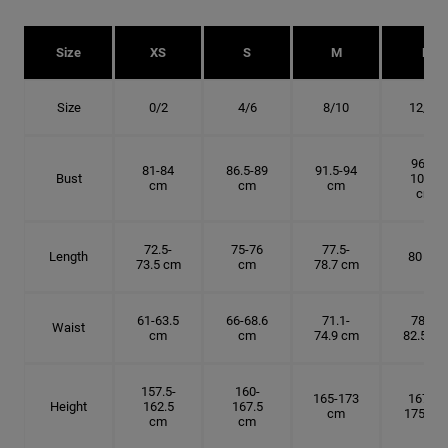
Size
XS
S
M
L
Size
0/2
4/6
8/10
12/14
96.5-
81-84
86.5-89
91.5-94
Bust
101.5
cm
cm
cm
cm
72.5-
75-76
77.5-
Length
80 cm
73.5 cm
cm
78.7 cm
61-63.5
66-68.6
71.1-
78.7-
Waist
cm
cm
74.9 cm
82.5 cm
157.5-
160-
165-173
167.5-
Height
162.5
167.5
cm
175 cm
cm
cm