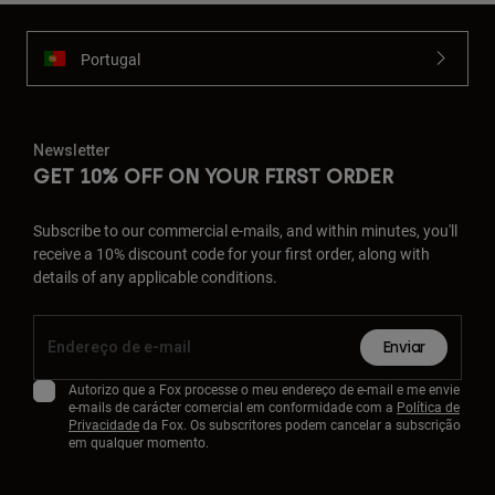
Portugal
Newsletter
GET 10% OFF ON YOUR FIRST ORDER
Subscribe to our commercial e-mails, and within minutes, you'll
receive a 10% discount code for your first order, along with
details of any applicable conditions.
Enviar
Autorizo que a Fox processe o meu endereço de e-mail e me envie
e-mails de carácter comercial em conformidade com a
Política de
Privacidade
da Fox. Os subscritores podem cancelar a subscrição
em qualquer momento.