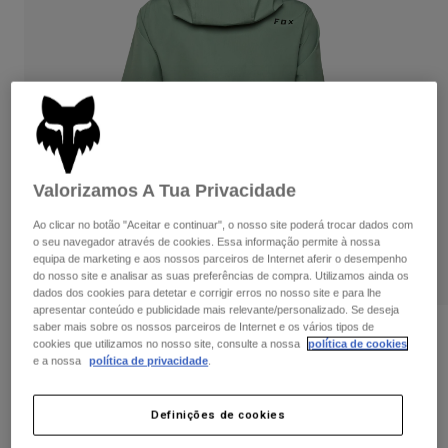
Calças & Shorts
Proteções
Calças
Camisas
Calças
Óculos de Proteção
Ver tudo
Luvas
Meias
Calções
Ver tudo
Casacos
Casacos
Women
Protections
Valorizamos A Tua Privacidade
T-Shirts & Tops
Luvas
Moto
Óculos
Sweatshirts Com ou Sem Fecho de Correr
Ao clicar no botão "Aceitar e continuar", o nosso site poderá trocar dados com
Protecções
Capacetes
o seu navegador através de cookies. Essa informação permite à nossa
Casacos
equipa de marketing e aos nossos parceiros de Internet aferir o desempenho
Meias
Camisolas
do nosso site e analisar as suas preferências de compra. Utilizamos ainda os
Calças & Shorts
Óculos
dados dos cookies para detetar e corrigir erros no nosso site e para lhe
Calças
apresentar conteúdo e publicidade mais relevante/personalizado. Se deseja
Bolsas e acessórios
Shirts
saber mais sobre os nossos parceiros de Internet e os vários tipos de
Boots
Meias
Avaliações dos clientes
Ver tudo
cookies que utilizamos no nosso site, consulte a nossa
política de cookies
Spare parts
e a nossa
política de privacidade
.
Proteções
Casaco Ranger 2.5L Water - Mulher
Acessórios
Gloves
Definições de cookies
Artigo n.º
33765
Youth
Óculos de Proteção
Peças sobressalentes