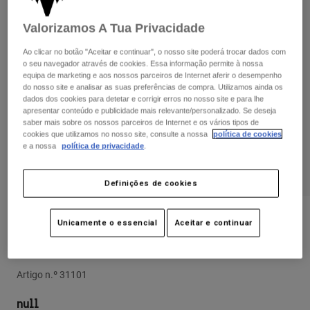
Calças & Shorts
Proteções
Calças
Camisas
Valorizamos A Tua Privacidade
Calças
Óculos de Proteção
Ver tudo
Luvas
Ao clicar no botão "Aceitar e continuar", o nosso site poderá trocar dados com
Meias
o seu navegador através de cookies. Essa informação permite à nossa
Calções
equipa de marketing e aos nossos parceiros de Internet aferir o desempenho
Ver tudo
Casacos
do nosso site e analisar as suas preferências de compra. Utilizamos ainda os
Casacos
Women
dados dos cookies para detetar e corrigir erros no nosso site e para lhe
apresentar conteúdo e publicidade mais relevante/personalizado. Se deseja
Protections
saber mais sobre os nossos parceiros de Internet e os vários tipos de
T-Shirts & Tops
Luvas
Moto
cookies que utilizamos no nosso site, consulte a nossa
política de cookies
e a nossa
política de privacidade
.
Óculos
Sweatshirts Com ou Sem Fecho de Correr
Protecções
Capacetes
Casacos
Meias
Definições de cookies
Camisolas
Calças & Shorts
Óculos
Calças
Bolsas e acessórios
Shirts
Avaliações dos clientes
Unicamente o essencial
Aceitar e continuar
Boots
Meias
Ver tudo
Calções Women’s Flexair Ascent
Spare parts
Proteções
Acessórios
Gloves
Artigo n.º
31101
Youth
Óculos de Proteção
Peças sobressalentes
null