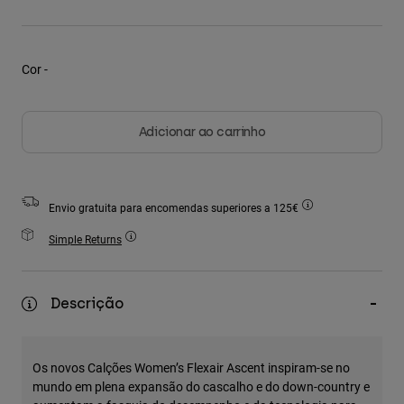
Casacos
Explorar MTB
T-shirts
Calcetines
Sweatshirts com capuz
Ver tudo
Cor -
Product Help
Ver tudo
Explorar MTB
Moto Gear Guides
Adicionar ao carrinho
Lifestyle
Product Help
Acessórios
Helmet Care Guide
MTB Gear Guides
Tops
Boot Care Guide
Chapéus & Bonés
Sweatshirts Com ou Sem Fecho de Correr
Envio gratuita para encomendas superiores a 125€
Helmet Care Guide
Bolsas e Mochilas
Casacos
Simple Returns
Socks
Calças
Stickers
Calções
Other Accessories
Descrição
Calções de Banho
Ver tudo
Ver tudo
Os novos Calções Women’s Flexair Ascent inspiram-se no
mundo em plena expansão do cascalho e do down-country e