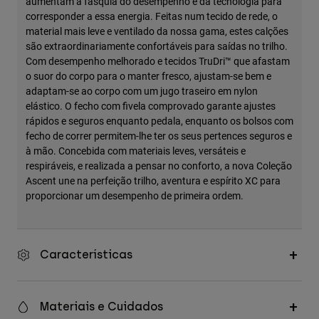
aumentam a fasquia do desempenho e da tecnologia para
Accessories
corresponder a essa energia. Feitas num tecido de rede, o
material mais leve e ventilado da nossa gama, estes calções
All Accessories
são extraordinariamente confortáveis para saídas no trilho.
Com desempenho melhorado e tecidos TruDri™ que afastam
Bags & Backpacks
o suor do corpo para o manter fresco, ajustam-se bem e
Hats & Caps
adaptam-se ao corpo com um jugo traseiro em nylon
elástico. O fecho com fivela comprovado garante ajustes
Ver tudo
rápidos e seguros enquanto pedala, enquanto os bolsos com
fecho de correr permitem-lhe ter os seus pertences seguros e
à mão. Concebida com materiais leves, versáteis e
respiráveis, e realizada a pensar no conforto, a nova Coleção
Ascent une na perfeição trilho, aventura e espírito XC para
proporcionar um desempenho de primeira ordem.
Características
Materiais e Cuidados