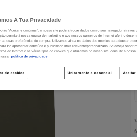
amos A Tua Privacidade
 botão "Aceitar e continuar", o nosso site poderá trocar dados com o seu navegador através 
ção permite à nossa equipa de marketing e aos nossos parceiros de Internet aferir o dese
ar as suas preferências de compra. Utilizamos ainda os dados dos cookies para detetar e corr
 para lhe apresentar conteúdo e publicidade mais relevante/personalizado. Se deseja saber 
ros de Internet e os vários tipos de cookies que utilizamos no nosso site, consulte a nossa
C
 nossa
política de privacidade
.
es de cookies
Unicamente o essencial
Aceitar