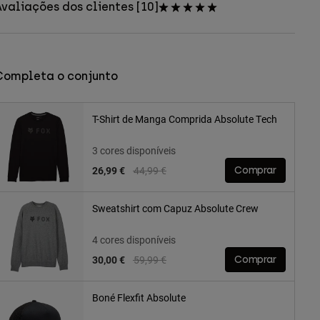
valiações dos clientes [10]
Completa o conjunto
T-Shirt de Manga Comprida Absolute Tech
3 cores disponíveis
Price reduced from
to
26,99 €
44,99 €
Comprar
Sweatshirt com Capuz Absolute Crew
4 cores disponíveis
Price reduced from
to
30,00 €
59,99 €
Comprar
Boné Flexfit Absolute