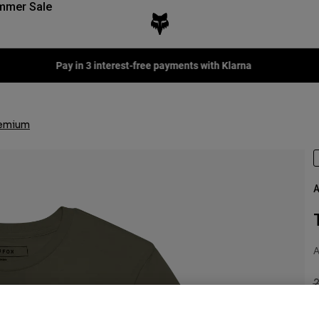
mmer Sale
Pay in 3 interest-free payments with Klarna
remium
A
A
P
2