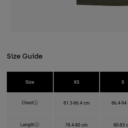
Size Guide
Size
XS
S
Chest
81.3-86.4 cm
86.4-94
Length
78.4-80 cm
80-83 