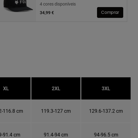
4 cores disponíveis
34,99 €
Comprar
XL
2XL
3XL
2-116.8 cm
119.3-127 cm
129.6-137.2 cm
9-91.4 cm
91.4-94 cm
94-96.5 cm