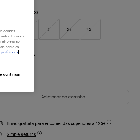
Guia de Tamanhos
S
M
L
XL
2XL
de cookies.
mpenho do nosso
igir erros no
mais sobre os
política de
or -
Verde azeitona
 e continuar
Adicionar ao carrinho
Envio gratuita para encomendas superiores a 125€
Simple Returns