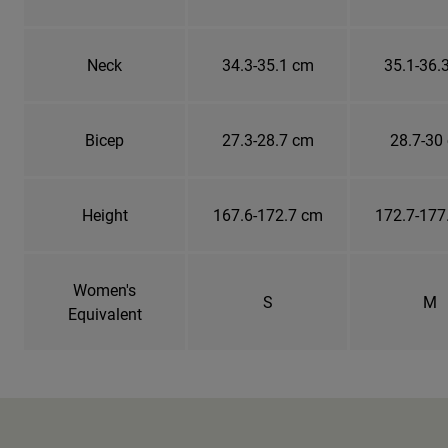
Neck
34.3-35.1 cm
35.1-36.
Bicep
27.3-28.7 cm
28.7-30
Height
167.6-172.7 cm
172.7-177
Women's
S
M
Equivalent