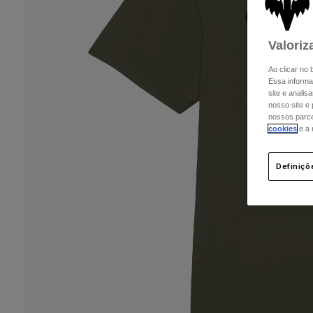
Valoriz
Ao clicar no
Essa informa
site e analis
nosso site e
nossos parcei
cookies
e a
Definiçõ