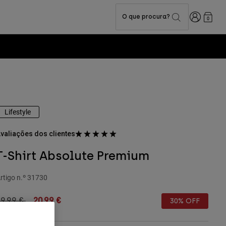
Iniciar sess
O que procura?
0
Lifestyle
valiações dos clientes
T-Shirt Absolute Premium
rtigo n.º
31730
rice reduced from
to
9,99 €
20,99 €
30% OFF