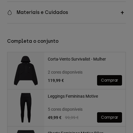
Materiais e Cuidados
Completa o conjunto
Corta-Vento Survivalist - Mulher
2 cores disponíveis
119,99 €
Comprar
Leggings Femininas Motive
5 cores disponíveis
Price reduced from
to
49,99 €
99,99 €
Comprar