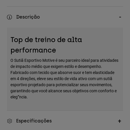
Accessories
Descrição
All Accessories
Bags & Backpacks
Hats & Caps
Top de treino de alta
Ver tudo
performance
O Sutiã Esportivo Motive é seu parceiro ideal para atividades
de impacto médio que exigem estilo e desempenho.
Fabricado com tecido que absorve suor e tem elasticidade
em 4 direções, eleve seu estilo de vida ativo com um sutiã
esportivo projetado para potencializar seus movimentos,
garantindo que você alcance seus objetivos com conforto e
eleg”ncia.
Especificações