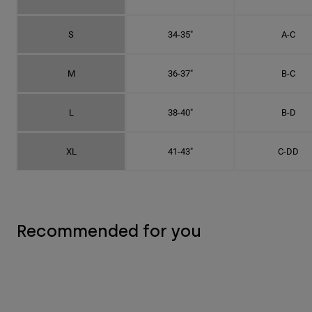
S
34-35"
A-C
M
36-37"
B-C
L
38-40"
B-D
XL
41-43"
C-DD
Recommended for you