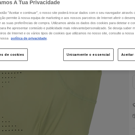
amos A Tua Privacidade
 botão "Aceitar e continuar", o nosso site poderá trocar dados com o seu navegador através 
ção permite à nossa equipa de marketing e aos nossos parceiros de Internet aferir o dese
ar as suas preferências de compra. Utilizamos ainda os dados dos cookies para detetar e corr
 para lhe apresentar conteúdo e publicidade mais relevante/personalizado. Se deseja saber 
ros de Internet e os vários tipos de cookies que utilizamos no nosso site, consulte a nossa
 nossa
política de privacidade
.
C
es de cookies
Unicamente o essencial
Aceitar