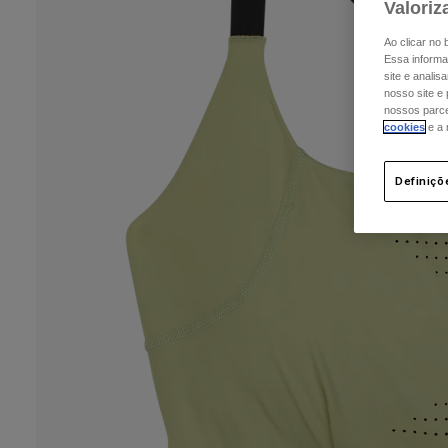
Valoriz
Ao clicar no
Essa informa
site e analis
nosso site e
nossos parcei
cookies
e a
Definiçõ