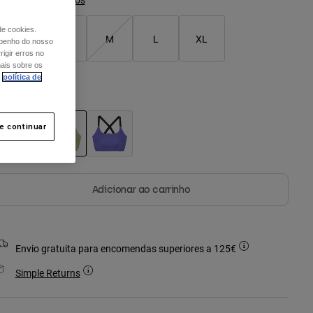
de cookies.
XS
S
M
L
XL
mpenho do nosso
igir erros no
mais sobre os
política de
or -
Verde Cacto
 e continuar
selecionado
Adicionar ao carrinho
Envio gratuita para encomendas superiores a 125€
Simple Returns