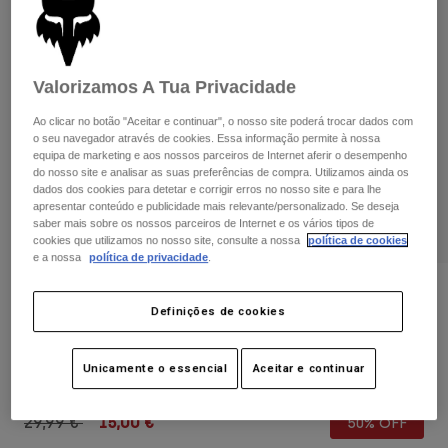
Calças & Shorts
Proteções
Calças
Camisas
Calças
Óculos de Proteção
Ver tudo
Luvas
Meias
Valorizamos A Tua Privacidade
Calções
Ver tudo
Casacos
Ao clicar no botão "Aceitar e continuar", o nosso site poderá trocar dados com
o seu navegador através de cookies. Essa informação permite à nossa
Casacos
Women
equipa de marketing e aos nossos parceiros de Internet aferir o desempenho
Protections
do nosso site e analisar as suas preferências de compra. Utilizamos ainda os
T-Shirts & Tops
Luvas
dados dos cookies para detetar e corrigir erros no nosso site e para lhe
Moto
apresentar conteúdo e publicidade mais relevante/personalizado. Se deseja
Óculos
Sweatshirts Com ou Sem Fecho de Correr
saber mais sobre os nossos parceiros de Internet e os vários tipos de
Protecções
Capacetes
cookies que utilizamos no nosso site, consulte a nossa
política de cookies
Casacos
e a nossa
política de privacidade
.
Meias
Camisolas
Calças & Shorts
Óculos
Avaliações dos clientes
Calças
Definições de cookies
Bolsas e acessórios
Shirts
Luvas Women’s 180 Flora
Boots
Meias
Ver tudo
Spare parts
Proteções
Unicamente o essencial
Aceitar e continuar
Artigo n.º
31378
Acessórios
Gloves
Price reduced from
to
29,99 €
15,00 €
50% OFF
Youth
Óculos de Proteção
Peças sobressalentes