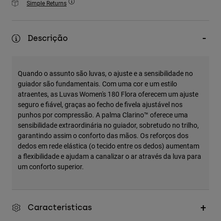
Simple Returns
Accessories
All Accessories
Descrição
Bags & Backpacks
Hats & Caps
Quando o assunto são luvas, o ajuste e a sensibilidade no
Ver tudo
guiador são fundamentais. Com uma cor e um estilo
atraentes, as Luvas Women's 180 Flora oferecem um ajuste
seguro e fiável, graças ao fecho de fivela ajustável nos
punhos por compressão. A palma Clarino™ oferece uma
sensibilidade extraordinária no guiador, sobretudo no trilho,
garantindo assim o conforto das mãos. Os reforços dos
dedos em rede elástica (o tecido entre os dedos) aumentam
a flexibilidade e ajudam a canalizar o ar através da luva para
um conforto superior.
Características