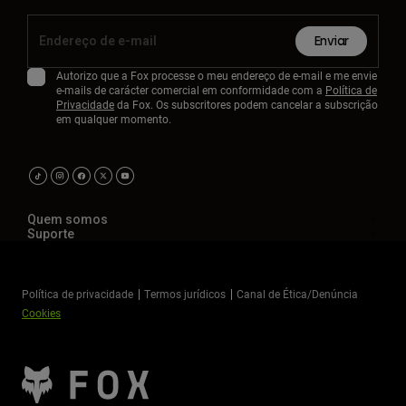
Enviar
Autorizo que a Fox processe o meu endereço de e-mail e me envie
e-mails de carácter comercial em conformidade com a
Política de
Privacidade
da Fox. Os subscritores podem cancelar a subscrição
em qualquer momento.
Quem somos
Suporte
Política de privacidade
Termos jurídicos
Canal de Ética/Denúncia
Cookies