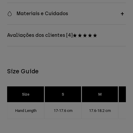
Materiais e Cuidados
Avaliações dos clientes [4]
Size Guide
Size
S
M
Hand Length
17-17.6 cm
17.6-18.2 cm
18.