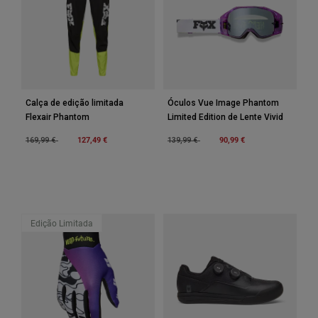
Accessories
All Accessories
Bags & Backpacks
Hats & Caps
Calça de edição limitada
Óculos Vue Image Phantom
Ver tudo
Flexair Phantom
Limited Edition de Lente Vivid
Price reduced from
to
127,49 €
Price reduced from
to
90,99 €
169,99 €
139,99 €
Edição Limitada