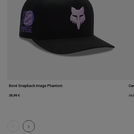
Boné Snapback Image Phantom
Ca
39,99 €
Pri
39,