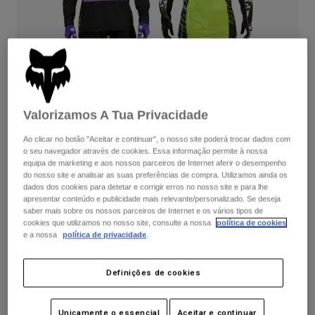
Calças & Shorts
Proteções
Calças
Camisas
Calças
Óculos de Proteção
Ver tudo
Luvas
Meias
Calções
Ver tudo
Casacos
Casacos
Women
Valorizamos A Tua Privacidade
Protections
T-Shirts & Tops
Luvas
Moto
Ao clicar no botão "Aceitar e continuar", o nosso site poderá trocar dados com
o seu navegador através de cookies. Essa informação permite à nossa
Óculos
Sweatshirts Com ou Sem Fecho de Correr
equipa de marketing e aos nossos parceiros de Internet aferir o desempenho
Protecções
Capacetes
do nosso site e analisar as suas preferências de compra. Utilizamos ainda os
Casacos
Phantom Limited Edition
Meias
dados dos cookies para detetar e corrigir erros no nosso site e para lhe
Camisolas
Calças & Shorts
apresentar conteúdo e publicidade mais relevante/personalizado. Se deseja
Óculos
Complete the set
with the lifestyle collection.
Calças
saber mais sobre os nossos parceiros de Internet e os vários tipos de
Bolsas e acessórios
Shirts
cookies que utilizamos no nosso site, consulte a nossa
política de cookies
Gearset for women also available.
Shop now
.
Boots
Meias
e a nossa
política de privacidade
.
Ver tudo
Spare parts
Available in 1 color:
Proteções
Acessórios
Definições de cookies
Gloves
Youth
Óculos de Proteção
Peças sobressalentes
Unicamente o essencial
Aceitar e continuar