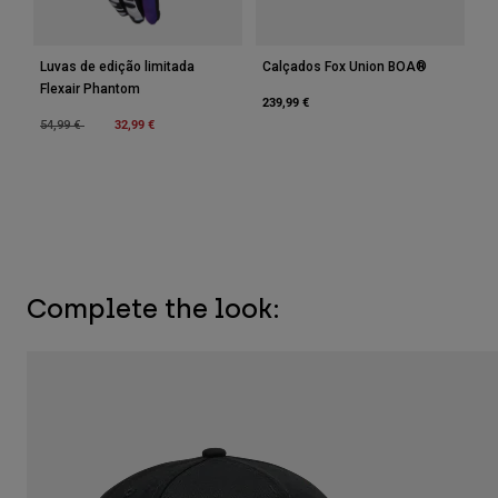
Luvas de edição limitada
Calçados Fox Union BOA®
Flexair Phantom
239,99 €
Price reduced from
to
32,99 €
54,99 €
Complete the look: