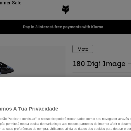
mmer Sale
Fox LAB Capsule Collection -
Shop now
Moto
180 Digi Image 
Available in 2 colors:
amos A Tua Privacidade
 botão "Aceitar e continuar", o nosso site poderá trocar dados com o seu navegador através 
ção permite à nossa equipa de marketing e aos nossos parceiros de Internet aferir o dese
ar as suas preferências de compra. Utilizamos ainda os dados dos cookies para detetar e corr