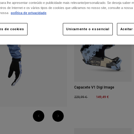
 para lhe apresentar conteúdo e publicidade mais relevante/personalizado. Se deseja saber 
ros de Internet e os vários tipos de cookies que utilizamos no nosso site, consulte a nossa
What's in the Kit?
 nossa
política de privacidade
.
es de cookies
Unicamente o essencial
Aceitar
Capacete V1 Digi Image
Price reduced from
to
149,49 €
229,99 €