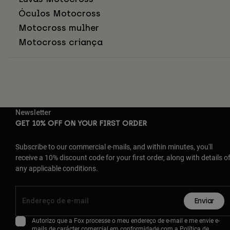
Óculos Motocross
Motocross mulher
Motocross criança
Newsletter
GET 10% OFF ON YOUR FIRST ORDER
Subscribe to our commercial e-mails, and within minutes, you'll
receive a 10% discount code for your first order, along with details o
any applicable conditions.
Enviar
Autorizo que a Fox processe o meu endereço de e-mail e me envie e-
mails de carácter comercial em conformidade com a
Política de