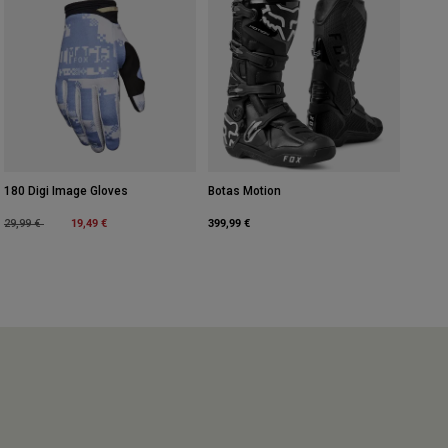
180 Digi Image Gloves
Botas Motion
Price reduced from
to
19,49 €
399,99 €
29,99 €