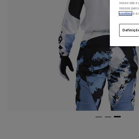
nosso site e
nossos parcei
cookies
e a
Definiçõ