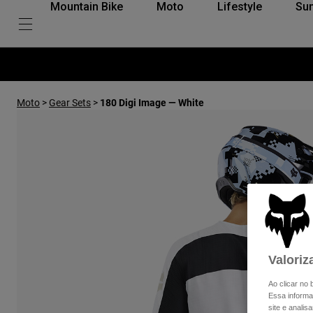
Mountain Bike
Moto
Lifestyle
Su
Moto
>
Gear Sets
>
180 Digi Image — White
Valoriz
Ao clicar no
Essa informa
site e analis