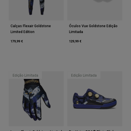
Accessories
All Accessories
Calças Flexair Goldstone
Óculos Vue Goldstone Edição
Bags & Backpacks
Limited Edition
Limitada
Hats & Caps
179,99 €
129,99 €
Ver tudo
Edição Limitada
Edição Limitada