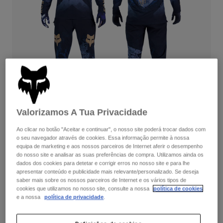
Calças & Shorts
Proteções
Calças
Camisas
Calças
Óculos de Proteção
Ver tudo
Luvas
Meias
Calções
Ver tudo
Casacos
Casacos
Women
Protections
T-Shirts & Tops
Luvas
Moto
Óculos
Sweatshirts Com ou Sem Fecho de Correr
Valorizamos A Tua Privacidade
Protecções
Capacetes
Casacos
Ao clicar no botão "Aceitar e continuar", o nosso site poderá trocar dados com
Goldstone Limited Edition
Meias
Camisolas
o seu navegador através de cookies. Essa informação permite à nossa
Calças & Shorts
Óculos
equipa de marketing e aos nossos parceiros de Internet aferir o desempenho
Inspired by the rare cobalt-blue spinel and ‘hard rock’ granite
Calças
Bolsas e acessórios
do nosso site e analisar as suas preferências de compra. Utilizamos ainda os
Shirts
features found in Jackson Goldstone’s home of Squamish,
dados dos cookies para detetar e corrigir erros no nosso site e para lhe
Boots
Meias
British Columbia, this collection is a curated assembly of ride kit
Ver tudo
apresentar conteúdo e publicidade mais relevante/personalizado. Se deseja
and gear, plus apparel.
Spare parts
saber mais sobre os nossos parceiros de Internet e os vários tipos de
Proteções
cookies que utilizamos no nosso site, consulte a nossa
política de cookies
Acessórios
Complete the set
with the lifestyle collection.
Gloves
e a nossa
política de privacidade
.
Youth
Óculos de Proteção
Edição Limitada
Peças sobressalentes