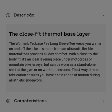
Accessories
All Accessories
Descrição
Bags & Backpacks
Hats & Caps
The close-fit thermal base layer
Ver tudo
The Women's Tecbase Fire Long Sleeve Tee keeps you warm
on and off the bike. It's made from an ultrasoft, flexible
material that provides all-day comfort. With a close-to-the-
body fit, it's an ideal layering piece under motocross or
mountain bike jerseys, but can be worn as a stand-alone
shirt at the gym or on workout sessions. The 4-way stretch
fabrication ensures you have a true range of motion during
all athletic endeavors.
Características