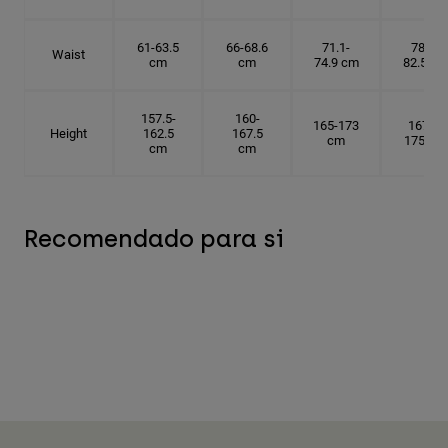
61-63.5
66-68.6
71.1-
78.7-
Waist
cm
cm
74.9 cm
82.5 cm
157.5-
160-
165-173
167.5-
Height
162.5
167.5
cm
175 cm
cm
cm
Recomendado para si