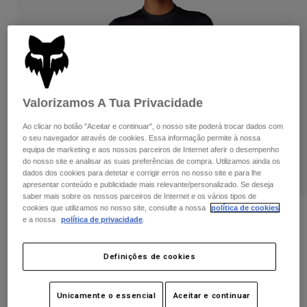
Calças & Shorts
Proteções
Calças
Camisas
Calças
Óculos de Proteção
Ver tudo
Luvas
Meias
Calções
Ver tudo
Casacos
Casacos
Women
Valorizamos A Tua Privacidade
Protections
Ao clicar no botão "Aceitar e continuar", o nosso site poderá trocar dados com
T-Shirts & Tops
Luvas
Moto
o seu navegador através de cookies. Essa informação permite à nossa
Óculos
equipa de marketing e aos nossos parceiros de Internet aferir o desempenho
Sweatshirts Com ou Sem Fecho de Correr
do nosso site e analisar as suas preferências de compra. Utilizamos ainda os
Protecções
Capacetes
Casacos
dados dos cookies para detetar e corrigir erros no nosso site e para lhe
REPRODUZIR
Meias
Camisolas
apresentar conteúdo e publicidade mais relevante/personalizado. Se deseja
Calças & Shorts
Óculos
saber mais sobre os nossos parceiros de Internet e os vários tipos de
Calças
cookies que utilizamos no nosso site, consulte a nossa
política de cookies
Bolsas e acessórios
Shirts
Womens Tecbase Fire Long Sleeve Shirt
e a nossa
política de privacidade
.
Boots
Meias
Ver tudo
Artigo n.º
29932
Spare parts
Proteções
Definições de cookies
Acessórios
Gloves
Price reduced from
to
69,99 €
41,99 €
40% OFF
Youth
Óculos de Proteção
Peças sobressalentes
Unicamente o essencial
Aceitar e continuar