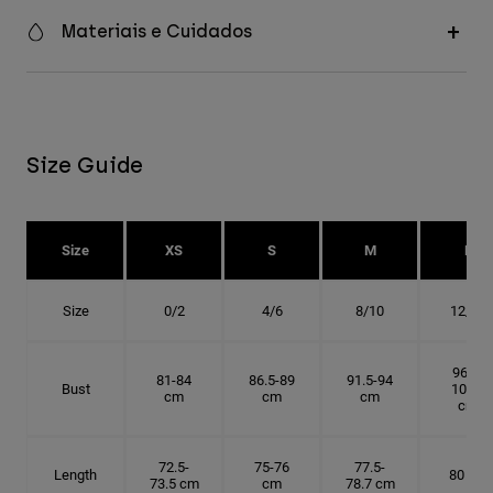
Materiais e Cuidados
Size Guide
Size
XS
S
M
L
Size
0/2
4/6
8/10
12/14
96.5-
81-84
86.5-89
91.5-94
Bust
101.5
cm
cm
cm
cm
72.5-
75-76
77.5-
Length
80 cm
73.5 cm
cm
78.7 cm