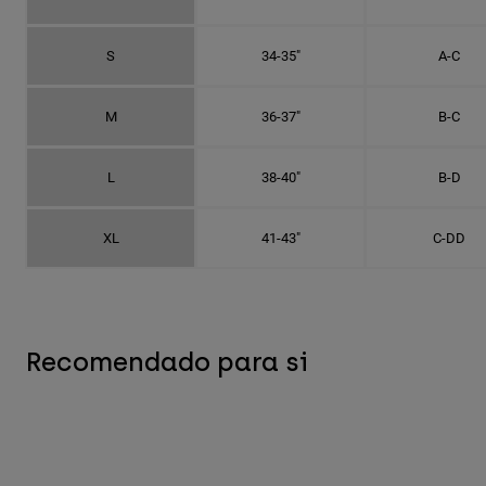
S
34-35"
A-C
M
36-37"
B-C
L
38-40"
B-D
XL
41-43"
C-DD
Recomendado para si