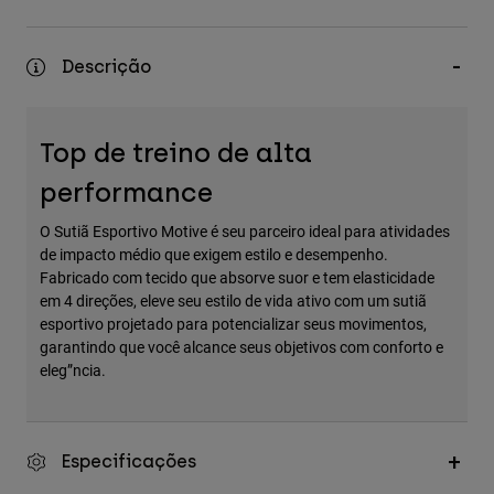
Accessories
All Accessories
Descrição
Bags & Backpacks
Hats & Caps
Top de treino de alta
Ver tudo
performance
O Sutiã Esportivo Motive é seu parceiro ideal para atividades
de impacto médio que exigem estilo e desempenho.
Fabricado com tecido que absorve suor e tem elasticidade
em 4 direções, eleve seu estilo de vida ativo com um sutiã
esportivo projetado para potencializar seus movimentos,
garantindo que você alcance seus objetivos com conforto e
eleg”ncia.
Especificações