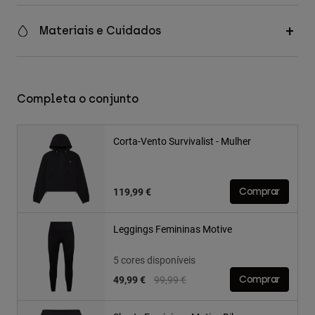
Materiais e Cuidados
Completa o conjunto
Corta-Vento Survivalist - Mulher
119,99 €
Comprar
Leggings Femininas Motive
5 cores disponíveis
Price reduced from
to
49,99 €
99,99 €
Comprar