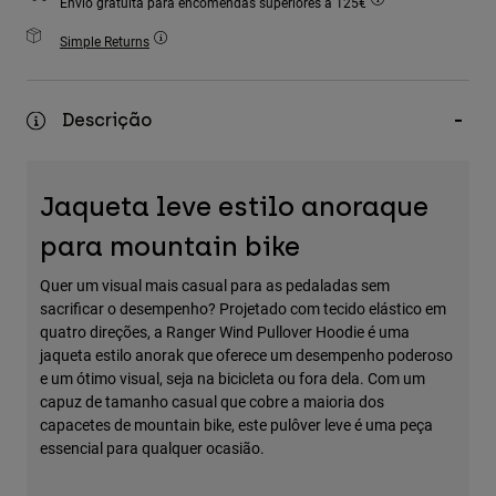
Envio gratuita para encomendas superiores a 125€
Accessories
Simple Returns
All Accessories
Bags & Backpacks
Descrição
Hats & Caps
Ver tudo
Jaqueta leve estilo anoraque
para mountain bike
Quer um visual mais casual para as pedaladas sem
sacrificar o desempenho? Projetado com tecido elástico em
quatro direções, a Ranger Wind Pullover Hoodie é uma
jaqueta estilo anorak que oferece um desempenho poderoso
e um ótimo visual, seja na bicicleta ou fora dela. Com um
capuz de tamanho casual que cobre a maioria dos
capacetes de mountain bike, este pulôver leve é uma peça
essencial para qualquer ocasião.