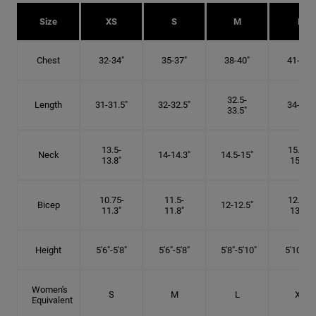
Size
XS
S
M
L
Chest
32-34"
35-37"
38-40"
41-43"
32.5-
Length
31-31.5"
32-32.5"
34-35"
33.5"
13.5-
15.25-
Neck
14-14.3"
14.5-15"
13.8"
15.5"
10.75-
11.5-
12.75-
Bicep
12-12.5"
11.3"
11.8"
13.3"
Height
5'6"-5'8"
5'6"-5'8"
5'8"-5'10"
5'10"- 6'
Women's
S
M
L
XL
Equivalent