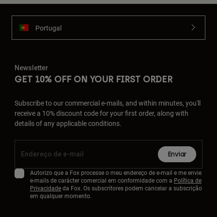
Portugal
Newsletter
GET 10% OFF ON YOUR FIRST ORDER
Subscribe to our commercial e-mails, and within minutes, you'll
receive a 10% discount code for your first order, along with
details of any applicable conditions.
Enviar
Autorizo que a Fox processe o meu endereço de e-mail e me envie
e-mails de carácter comercial em conformidade com a
Política de
Privacidade
da Fox. Os subscritores podem cancelar a subscrição
em qualquer momento.