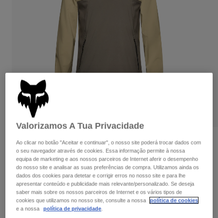
Calças & Shorts
Proteções
Calças
Camisas
Calças
Óculos de Proteção
Ver tudo
Luvas
Meias
Calções
Ver tudo
Casacos
Casacos
Women
Protections
T-Shirts & Tops
Luvas
Moto
Óculos
Sweatshirts Com ou Sem Fecho de Correr
Protecções
Capacetes
Casacos
Valorizamos A Tua Privacidade
Meias
Camisolas
Calças & Shorts
Óculos
Avaliações dos clientes
Ao clicar no botão "Aceitar e continuar", o nosso site poderá trocar dados com
Calças
o seu navegador através de cookies. Essa informação permite à nossa
Bolsas e acessórios
Shirts
equipa de marketing e aos nossos parceiros de Internet aferir o desempenho
Pulôver Ranger Wind
Boots
Meias
Ver tudo
do nosso site e analisar as suas preferências de compra. Utilizamos ainda os
Spare parts
dados dos cookies para detetar e corrigir erros no nosso site e para lhe
Proteções
Artigo n.º
33384-237-L
apresentar conteúdo e publicidade mais relevante/personalizado. Se deseja
Acessórios
Gloves
saber mais sobre os nossos parceiros de Internet e os vários tipos de
cookies que utilizamos no nosso site, consulte a nossa
política de cookies
Price reduced from
to
99,99 €
69,99 €
30% OFF
Youth
Óculos de Proteção
Peças sobressalentes
e a nossa
política de privacidade
.