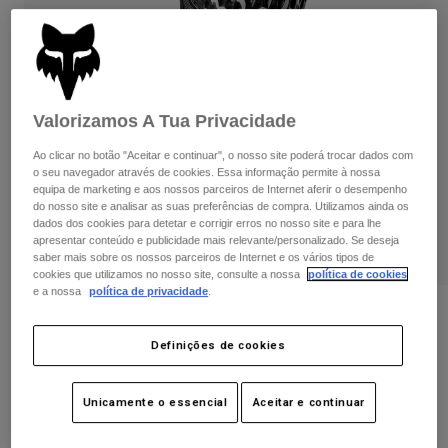
Calças & Shorts
Proteções
Calças
Camisas
Calças
Óculos de Proteção
Ver tudo
Luvas
Meias
Calções
Ver tudo
Valorizamos A Tua Privacidade
Casacos
Casacos
Women
Ao clicar no botão "Aceitar e continuar", o nosso site poderá trocar dados com
Protections
o seu navegador através de cookies. Essa informação permite à nossa
T-Shirts & Tops
Luvas
equipa de marketing e aos nossos parceiros de Internet aferir o desempenho
Moto
do nosso site e analisar as suas preferências de compra. Utilizamos ainda os
Óculos
Sweatshirts Com ou Sem Fecho de Correr
dados dos cookies para detetar e corrigir erros no nosso site e para lhe
Protecções
Capacetes
apresentar conteúdo e publicidade mais relevante/personalizado. Se deseja
Casacos
saber mais sobre os nossos parceiros de Internet e os vários tipos de
Meias
Camisolas
cookies que utilizamos no nosso site, consulte a nossa
política de cookies
Calças & Shorts
Óculos
e a nossa
política de privacidade
.
Calças
Bolsas e acessórios
Shirts
Joelheiras/Caneleiras Titan Sport, CE
Boots
Meias
Ver tudo
Definições de cookies
Artigo n.º
25192
Spare parts
Proteções
Acessórios
Gloves
39,99 €
Unicamente o essencial
Aceitar e continuar
Youth
Óculos de Proteção
Peças sobressalentes