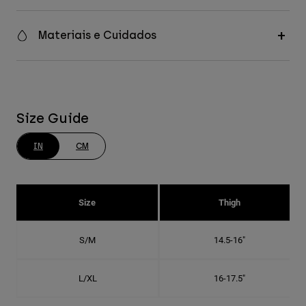
Materiais e Cuidados
Size Guide
IN
CM
Size
Thigh
S/M
14.5-16"
L/XL
16-17.5"