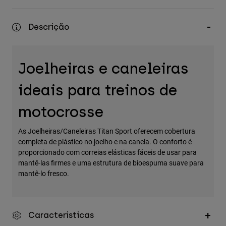
Accessories
Descrição
All Accessories
Bags & Backpacks
Hats & Caps
Joelheiras e caneleiras
Ver tudo
ideais para treinos de
motocrosse
As Joelheiras/Caneleiras Titan Sport oferecem cobertura
completa de plástico no joelho e na canela. O conforto é
proporcionado com correias elásticas fáceis de usar para
mantê-las firmes e uma estrutura de bioespuma suave para
mantê-lo fresco.
Características