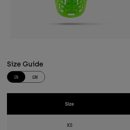
Size Guide
IN
CM
Size
XS