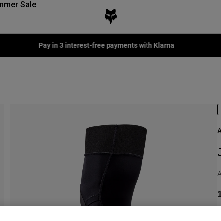
mmer Sale
Pay in 3 interest-free payments with Klarna
A
A
1