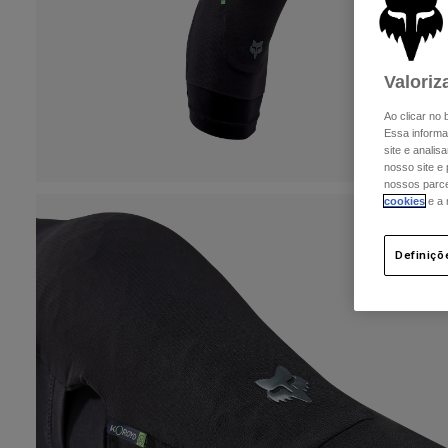
Valoriz
Ao clicar no
Essa informa
site e analis
nosso site e
nossos parcei
cookies
e a
Definiçõ