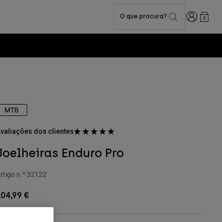
Iniciar sess
O que procura?
0
MTB
valiações dos clientes
Joelheiras Enduro Pro
rtigo n.º
32122
04,99 €