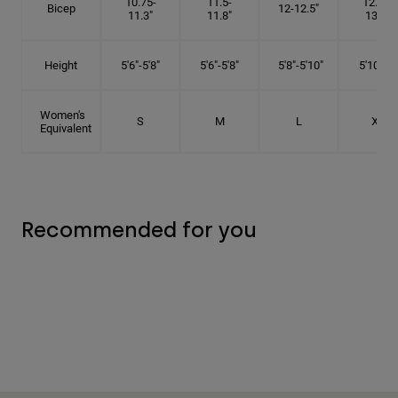
10.75-
11.5-
12.75-
Bicep
12-12.5"
11.3"
11.8"
13.3"
Height
5'6"-5'8"
5'6"-5'8"
5'8"-5'10"
5'10"- 6'
Women's
S
M
L
XL
Equivalent
Recommended for you