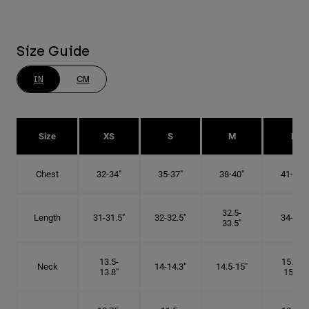
Size Guide
IN
CM
Size
XS
S
M
L
Chest
32-34"
35-37"
38-40"
41-43"
32.5-
Length
31-31.5"
32-32.5"
34-35"
33.5"
13.5-
15.25-
Neck
14-14.3"
14.5-15"
13.8"
15.5"