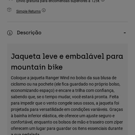
Envio gratuita para encomendas superiores a 125€
Accessories
Simple Returns
All Accessories
Bags & Backpacks
Descrição
Hats & Caps
Ver tudo
Jaqueta leve e embalável para
mountain bike
Coloque a jaqueta Ranger Wind no bolso da sua blusa de
ciclismo ou na pochete (ele fica guardado no próprio bolso,
economizando espaço) e encare a trilha com confiança,
sabendo que, se o tempo mudar, você estará pronta. Feita
para impedir que o vento congele seus ossos, a jaqueta foi
projetada para versatilidade em condições variáveis. Graças
à bainha inferior elástica, ele oferece um ajuste seguro e
confortável, enquanto os bolsos de mão e traseiro com zíper
oferecem um lugar para guardar os itens essenciais durante
a sua pedalada.