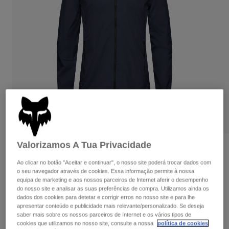
Calças & Shorts
Proteções
Calças
Camisas
Calças
Óculos de Proteção
Ver tudo
Luvas
Meias
Calções
Ver tudo
Casacos
Casacos
Women
Protections
T-Shirts & Tops
Luvas
Moto
Óculos
Sweatshirts Com ou Sem Fecho de Correr
Protecções
Capacetes
Casacos
Meias
Camisolas
Valorizamos A Tua Privacidade
Calças & Shorts
Óculos
Avaliações dos clientes
Calças
Bolsas e acessórios
Shirts
Ao clicar no botão "Aceitar e continuar", o nosso site poderá trocar dados com
Jaqueta Ranger Wind
Boots
Meias
o seu navegador através de cookies. Essa informação permite à nossa
Ver tudo
equipa de marketing e aos nossos parceiros de Internet aferir o desempenho
Spare parts
Proteções
do nosso site e analisar as suas preferências de compra. Utilizamos ainda os
Artigo n.º
33385-329-S
Acessórios
dados dos cookies para detetar e corrigir erros no nosso site e para lhe
Gloves
apresentar conteúdo e publicidade mais relevante/personalizado. Se deseja
Price reduced from
to
94,99 €
66,49 €
30% OFF
saber mais sobre os nossos parceiros de Internet e os vários tipos de
Youth
Óculos de Proteção
Peças sobressalentes
cookies que utilizamos no nosso site, consulte a nossa
política de cookies