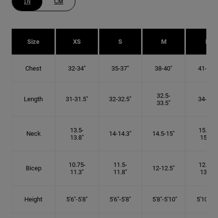
IN
CM
Size
XS
S
M
L
Chest
32-34"
35-37"
38-40"
41-43"
32.5-
Length
31-31.5"
32-32.5"
34-35"
33.5"
13.5-
15.25-
Neck
14-14.3"
14.5-15"
13.8"
15.5"
10.75-
11.5-
12.75-
Bicep
12-12.5"
11.3"
11.8"
13.3"
Height
5'6"-5'8"
5'6"-5'8"
5'8"-5'10"
5'10"- 6'