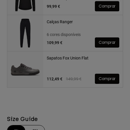
99,99 €
Comprar
Calças Ranger
6 cores disponíveis
109,99 €
Comprar
Sapatos Fox Union Flat
Price reduced from
to
112,49 €
149,99 €
Comprar
Size Guide