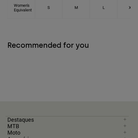
Women's
S
M
L
XL
Equivalent
Recommended for you
Destaques
MTB
Moto