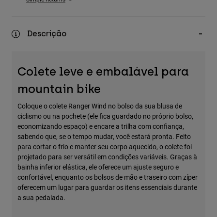
Accessories
All Accessories
Descrição
Bags & Backpacks
Hats & Caps
Colete leve e embalável para
Ver tudo
mountain bike
Coloque o colete Ranger Wind no bolso da sua blusa de
ciclismo ou na pochete (ele fica guardado no próprio bolso,
economizando espaço) e encare a trilha com confiança,
sabendo que, se o tempo mudar, você estará pronta. Feito
para cortar o frio e manter seu corpo aquecido, o colete foi
projetado para ser versátil em condições variáveis. Graças à
bainha inferior elástica, ele oferece um ajuste seguro e
confortável, enquanto os bolsos de mão e traseiro com zíper
oferecem um lugar para guardar os itens essenciais durante
a sua pedalada.