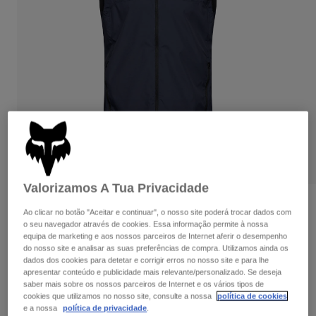
Calças & Shorts
Proteções
Calças
Camisas
Calças
Óculos de Proteção
Ver tudo
Luvas
Meias
Calções
Ver tudo
Casacos
Casacos
Women
Protections
T-Shirts & Tops
Luvas
Moto
Óculos
Sweatshirts Com ou Sem Fecho de Correr
Protecções
Capacetes
Casacos
Valorizamos A Tua Privacidade
Meias
Camisolas
Calças & Shorts
Óculos
Colete Ranger Wind
Calças
Ao clicar no botão "Aceitar e continuar", o nosso site poderá trocar dados com
Bolsas e acessórios
Shirts
o seu navegador através de cookies. Essa informação permite à nossa
Boots
Meias
Artigo n.º
33386-329-L
equipa de marketing e aos nossos parceiros de Internet aferir o desempenho
Ver tudo
do nosso site e analisar as suas preferências de compra. Utilizamos ainda os
Spare parts
Proteções
dados dos cookies para detetar e corrigir erros no nosso site e para lhe
Price reduced from
to
74,99 €
48,74 €
Acessórios
35% OFF
apresentar conteúdo e publicidade mais relevante/personalizado. Se deseja
Gloves
saber mais sobre os nossos parceiros de Internet e os vários tipos de
cookies que utilizamos no nosso site, consulte a nossa
política de cookies
Youth
Óculos de Proteção
Peças sobressalentes
e a nossa
política de privacidade
.